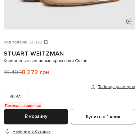
ИЩЕТЕ НОВЫЙ ОБРАЗ?
Давайте подберем что-то еще
Код товара:
323122
STUART WEITZMAN
Похожие товары
Коричневые замшевые кроссовки Colton
16 493
8 272 грн
Таблица размеров
9(39,5)
Последняя единица
В корзину
Купить в 1 клик
Наличие в бутиках