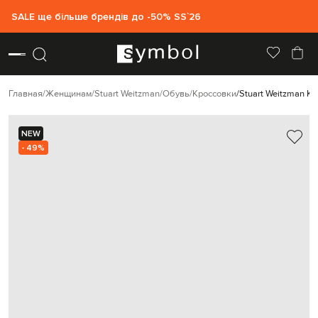
SALE ще більше брендів до -50% SS`26
Главная
Женщинам
Stuart Weitzman
Обувь
Кроссовки
Stuart Weitzman К
NEW
- 49%