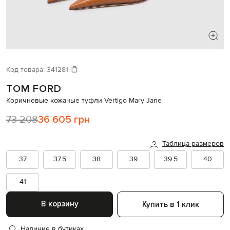
ИЩЕТЕ НОВЫЙ ОБРАЗ?
Давайте подберем что-то еще
Код товара:
341281
TOM FORD
Похожие товары
Коричневые кожаные туфли Vertigo Mary Jane
73 208
36 605 грн
Таблица размеров
37
37.5
38
39
39.5
40
41
В корзину
Купить в 1 клик
Наличие в бутиках