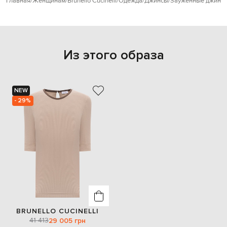
Главная
Женщинам
Brunello Cucinelli
Одежда
Джинсы
Зауженные джинс
Из этого образа
NEW
- 29%
BRUNELLO CUCINELLI
41 413
29 005 грн