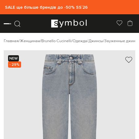
SALE ще більше брендів до -50% SS`26
Главная
Женщинам
Brunello Cucinelli
Одежда
Джинсы
Зауженные джинс
NEW
- 29%