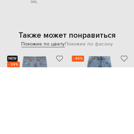
S
M
L
Также может понравиться
Похожие по цвету
Похожие по фасону
NEW
- 40%
- 29%
BRUNELLO CUCINELLI
BRUNELLO CUCINELLI
58 422
59 715
40 896 грн
35 829 грн