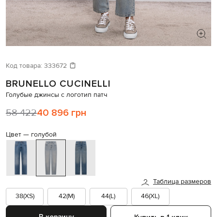
ИЩЕТЕ НОВЫЙ ОБРАЗ?
Давайте подберем что-то еще
Код товара:
333672
BRUNELLO CUCINELLI
Похожие товары
Голубые джинсы с логотип патч
58 422
40 896 грн
Цвет —
голубой
Таблица размеров
38(XS)
42(M)
44(L)
46(XL)