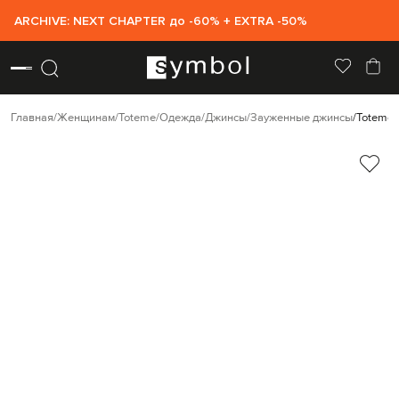
ARCHIVE: NEXT CHAPTER до -60% + EXTRA -50%
Главная
Женщинам
Toteme
Одежда
Джинсы
Зауженные джинсы
Toteme 