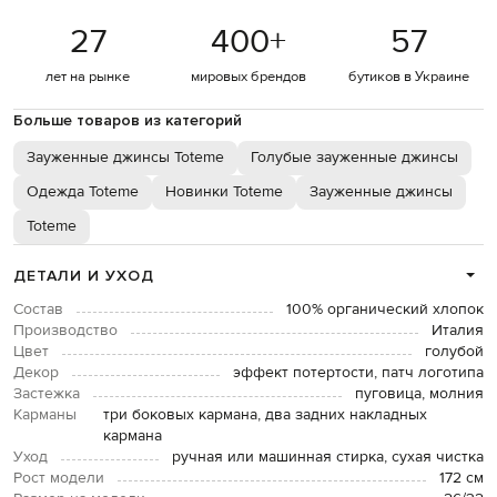
27
400
+
57
лет на рынке
мировых брендов
бутиков в Украине
Больше товаров из категорий
Зауженные джинсы Toteme
Голубые зауженные джинсы
Одежда Toteme
Новинки Toteme
Зауженные джинсы
Toteme
ДЕТАЛИ И УХОД
Состав
100% органический хлопок
Производство
Италия
Цвет
голубой
Декор
эффект потертости, патч логотипа
Застежка
пуговица, молния
Карманы
три боковых кармана, два задних накладных
кармана
Уход
ручная или машинная стирка, сухая чистка
Рост модели
172 см