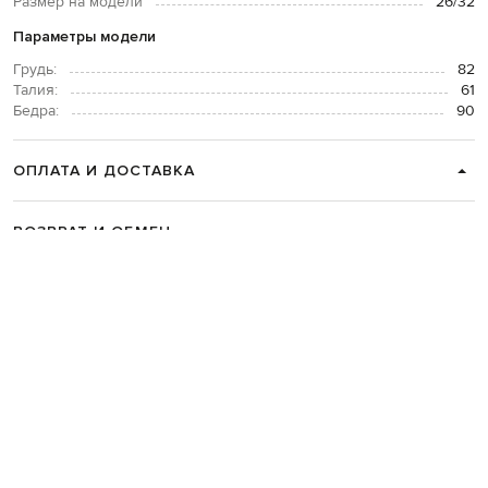
Размер на модели
26/32
Параметры модели
Грудь:
82
Талия:
61
Бедра:
90
ОПЛАТА И ДОСТАВКА
ВОЗВРАТ И ОБМЕН
СВЯЗАТЬСЯ С НАМИ
Telegram
+38 044 365 94 94
График работы колцентра:
Пн-Пт с 9 до 21, Сб с 10 до 19, Вс с 10
до 18
Код товара:
281009