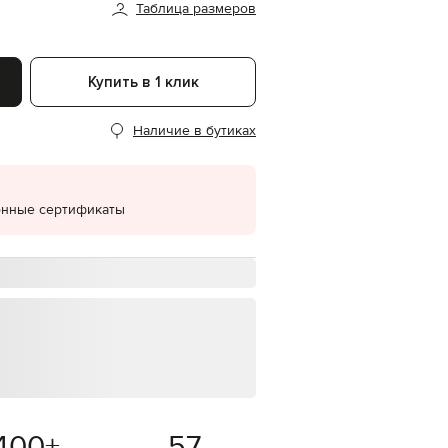
Таблица размеров
EUR
Denmark
€
Купить в 1 клик
EUR
Estonia
€
Наличие в бутиках
EUR
Finland
€
EUR
онные сертификаты
France
€
EUR
Germany
€
EUR
Greece
€
EUR
Hungary
€
400
+
57
EUR