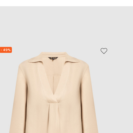
EUR
Slovakia
€
EUR
Slovenia
€
EUR
Spain
€
- 49%
- 85%
EUR
Sweden
€
UAH
Ukraine
₴
EUR
Other
€