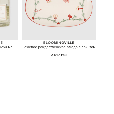
ZE
BLOOMINGVILLE
1250 мл
Бежевое рождественское блюдо с принтом
Белая 
2 017 грн