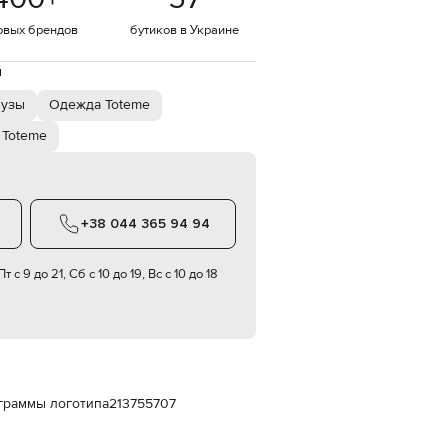
Italy
€
овых брендов
бутиков в Украине
EUR
Latvia
й
€
лузы
Одежда Toteme
EUR
Lithuania
Toteme
€
EUR
Luxembourg
€
+38 044 365 94 94
EUR
Netherlands
€
т с 9 до 21, Сб с 10 до 19, Вс с 10 до 18
PLN
Poland
zł
EUR
Portugal
€
граммы логотипа
213755707
EUR
Romania
€