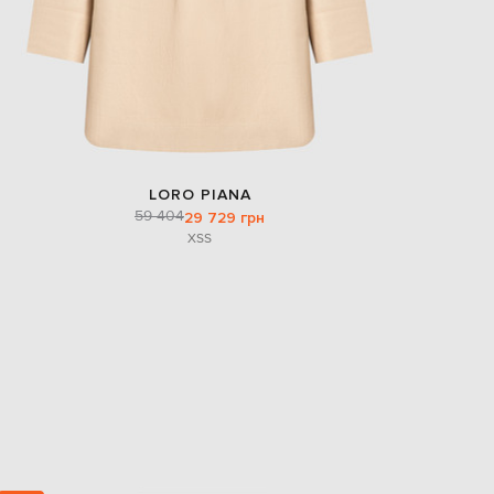
LORO PIANA
59 404
29 729 грн
XS
S