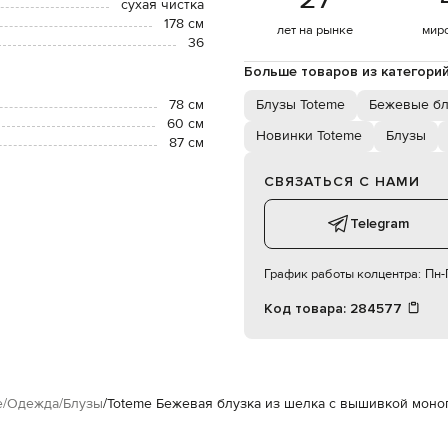
сухая чистка
178 см
лет на рынке
мир
36
Больше товаров из категори
78 см
Блузы Toteme
Бежевые б
60 см
Новинки Toteme
Блузы
87 см
СВЯЗАТЬСЯ С НАМИ
Telegram
График работы колцентра:
Пн-П
Код товара:
284577
e
Одежда
Блузы
Toteme Бежевая блузка из шелка с вышивкой моно