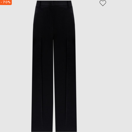
- 70%
- 69%