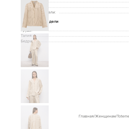
Уход:
Рост модели:
Размер на модели:
Параметры модели
Грудь:
Талия:
Бедра:
Главная
Женщинам
Totem