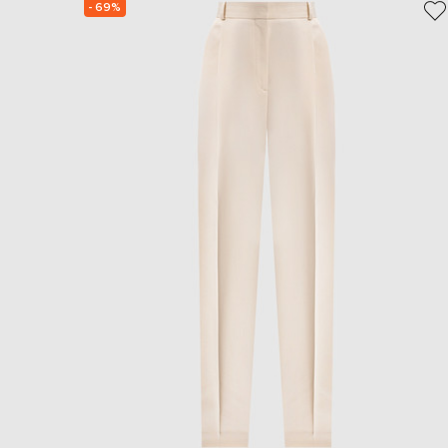
- 69%