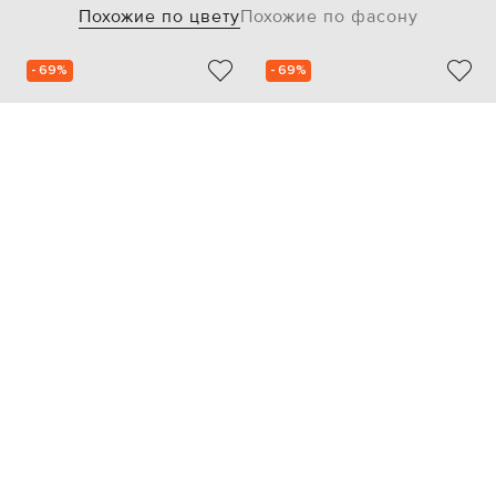
Похожие по цвету
Похожие по фасону
- 69%
- 69%
TWINSET
COPERNI
12 512
28 952
3 775 грн
8 687 грн
XS
XXXS
XXS