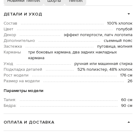
Новинки Twinset
Шорты
Twinset
ДЕТАЛИ И УХОД
Состав
100% хлопок
Цвет
голубой
Декор
эффект потертости, патч логотипа
Дополнительно
съемный пояс
Застежка
пуговица, молния
Карманы
три боковых кармана, два задних накладных
кармана
Уход
ручная или машинная стирка
Подкладка деталей
52% полиэстер, 48% хлопок
Рост модели
176 см
Размер на модели
26
Параметры модели
Талия:
60 см
Бедра:
90 см
ОПЛАТА И ДОСТАВКА