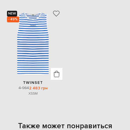
NEW
- 49%
TWINSET
4 964
2 483 грн
XS
S
M
Также может понравиться