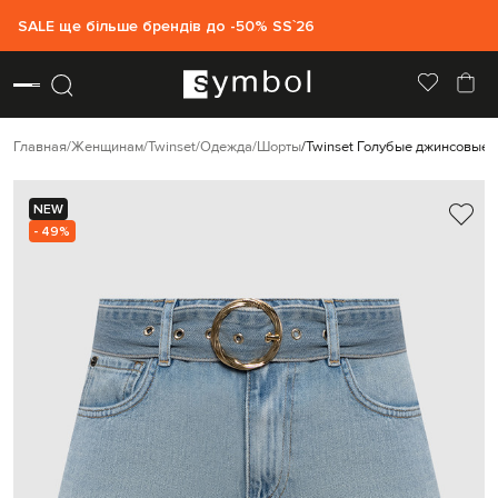
SALE ще більше брендів до -50% SS`26
Главная
Женщинам
Twinset
Одежда
Шорты
Twinset Голубые джинсовые 
NEW
- 49%