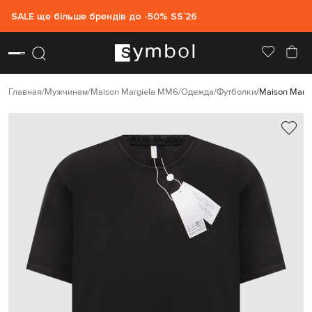
SALE ще більше брендів до -50% SS`26
Главная
Мужчинам
Maison Margiela MM6
Одежда
Футболки
Maison Marg