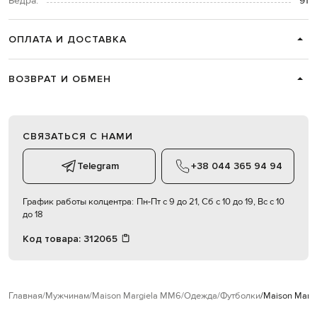
Бедра:
91
ОПЛАТА И ДОСТАВКА
ВОЗВРАТ И ОБМЕН
СВЯЗАТЬСЯ С НАМИ
Telegram
+38 044 365 94 94
График работы колцентра:
Пн-Пт с 9 до 21, Сб с 10 до 19, Вс с 10
до 18
Код товара:
312065
Главная
Мужчинам
Maison Margiela MM6
Одежда
Футболки
Maison Marg