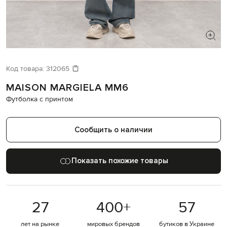
ИЩЕТЕ НОВЫЙ ОБРАЗ?
Давайте подберем что-то еще
Код товара:
312065
MAISON MARGIELA MM6
Похожие товары
Футболка с принтом
Сообщить о наличии
Показать похожие товары
27
400
+
57
лет на рынке
мировых брендов
бутиков в Украине