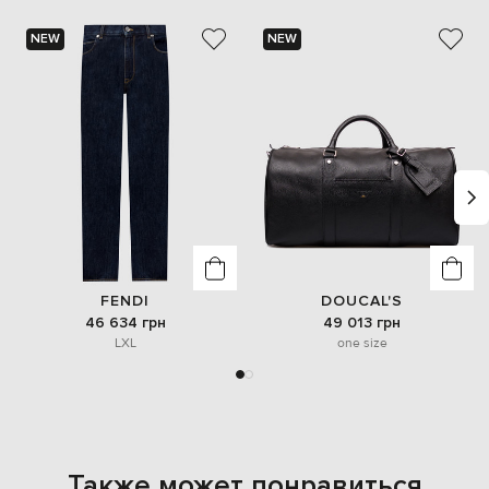
NEW
NEW
FENDI
DOUCAL'S
46 634 грн
49 013 грн
L
XL
one size
Также может понравиться