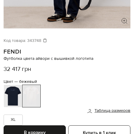
ИЩЕТЕ НОВЫЙ ОБРАЗ?
Давайте подберем что-то еще
Код товара:
343748
FENDI
Похожие товары
Футболка цвета айвори с вышивкой логотипа
32 417 грн
Цвет —
бежевый
Таблица размеров
XL
В корзину
Купить в 1 клик