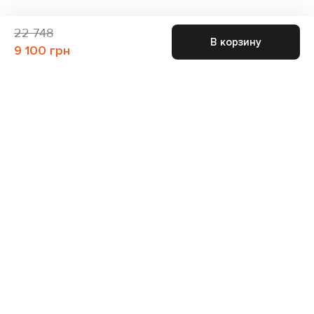
22 748
В корзину
9 100 грн
Присоединяйтесь к нам и получите доступ к
закрытым распродажам
Для неё
Для него
Подписаться