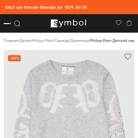
SALE ще більше брендів до -50% SS`26
Главная
Детям
Philipp Plein
Одежда
Джемпера
Philipp Plein Детский се
- 59%