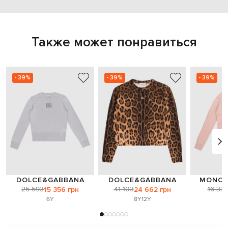
Также может понравиться
- 39%
- 39%
- 39%
DOLCE&GABBANA
DOLCE&GABBANA
MONCL
25 593
41 103
16 33
15 356 грн
24 662 грн
6Y
8Y
12Y