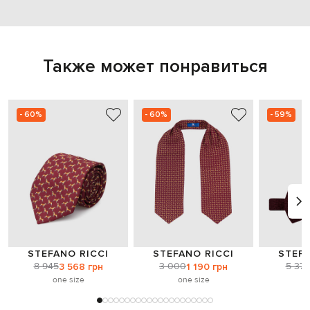
Также может понравиться
- 60%
- 60%
- 59%
STEFANO RICCI
STEFANO RICCI
STEFA
8 945
3 000
5 378
3 568 грн
1 190 грн
one size
one size
o