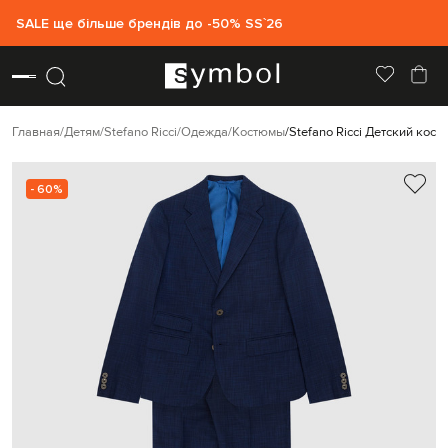
SALE ще більше брендів до -50% SS`26
Главная
Детям
Stefano Ricci
Одежда
Костюмы
Stefano Ricci Детский кост
- 60%