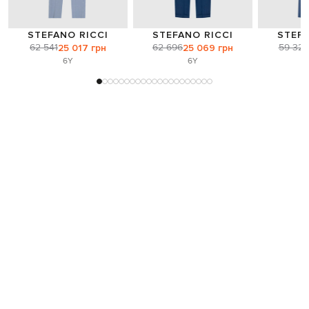
STEFANO RICCI
STEFANO RICCI
STEFA
62 541
62 696
59 323
25 017 грн
25 069 грн
6Y
6Y