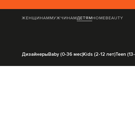
ЖЕНЩИНАМ
МУЖЧИНАМ
ДЕТЯМ
HOME
BEAUTY
Главная
Детям
Balm
Дизайнеры
Baby (0-36 мес)
Kids (2-12 лет)
Teen (13-