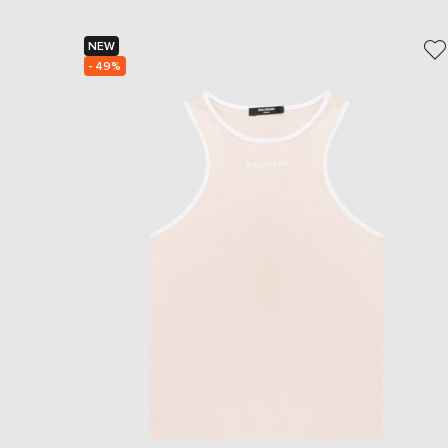
NEW
- 49%