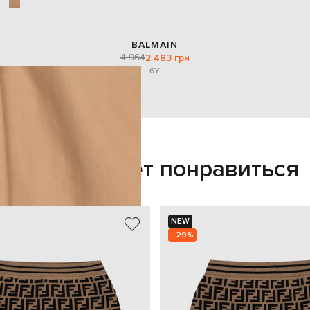
BALMAIN
4 964
2 483 грн
6Y
Также может понравиться
NEW
- 29%