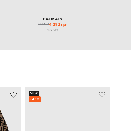
BALMAIN
8 583
4 292 грн
12Y
13Y
NEW
NEW
- 49%
- 49%