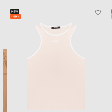
NEW
- 49%