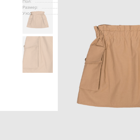
Пол:
Размер:
Уход:
ручная или
Главная
Детям
Balm