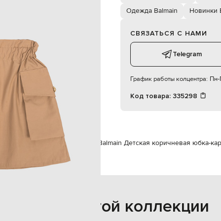
девочка
Одежда Balmain
Новинки 
12
 машинная стирка, сухая чистка
СВЯЗАТЬСЯ С НАМИ
Telegram
График работы колцентра:
Пн-П
Код товара:
335298
ain
Одежда
Юбки
Юбки Мини
Balmain Детская коричневая юбка-ка
Также из этой коллекции