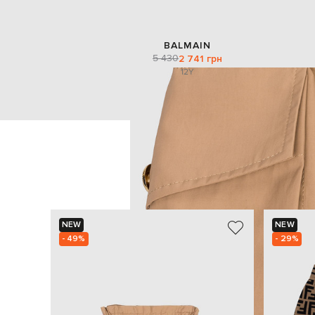
BALMAIN
5 430
2 741 грн
12Y
NEW
NEW
- 49%
- 29%