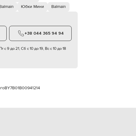
Italy
€
Balmain
Юбки Мини
Balmain
EUR
Latvia
€
+38 044 365 94 94
EUR
Lithuania
€
т с 9 до 21, Сб с 10 до 19, Вс с 10 до 18
EUR
Luxembourg
€
EUR
Netherlands
€
рго
BY7B01B00941214
PLN
Poland
zł
EUR
Portugal
€
EUR
Romania
€