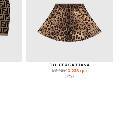
DOLCE&GABBANA
20 423
10 238 грн
8Y
12Y