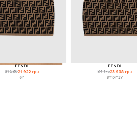
FENDI
FENDI
31 280
34 175
21 922 грн
23 938 грн
6Y
8Y
10Y
12Y