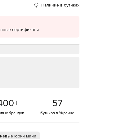
Наличие в бутиках
EUR
Denmark
€
EUR
онные сертификаты
Estonia
€
EUR
Finland
€
EUR
France
€
EUR
Germany
€
400
+
57
EUR
Greece
€
овых брендов
бутиков в Украине
EUR
Hungary
й
€
невые юбки мини
EUR