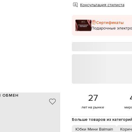
Консультация стилиста
Сертификаты
Подарочные электр
27
И ОБМЕН
51% хлопок, 49% полиамид
лет на рынке
мир
коричневый
брендовая фурнитура
Больше товаров из категори
эластичный пояс
армана с клапанами на кнопках
Юбки Мини Balmain
Корич