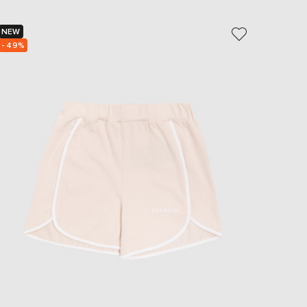
EUR
Slovakia
€
NEW
NEW
- 49%
- 49%
EUR
Slovenia
€
EUR
Spain
€
EUR
Sweden
€
UAH
Ukraine
₴
EUR
Other
€