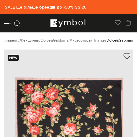
SALE ще більше брендів до -50% SS`26
Главная
Женщинам
Dolce&Gabbana
Аксессуары
Платки
Dolce&Gabbana Ч
NEW