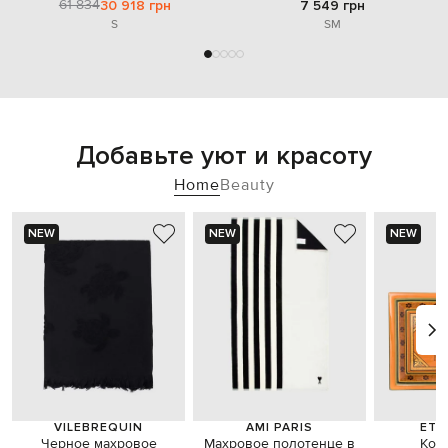
61 834
30 918 грн
7 549 грн
S
S
M
Добавьте уют и красоту
Home
Beauty
NEW
NEW
NEW
VILEBREQUIN
AMI PARIS
ETR
Черное махровое
Махровое полотенце в
Кор