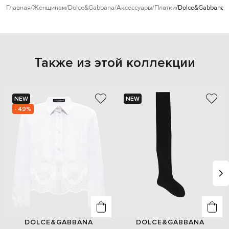
Главная
Женщинам
Dolce&Gabbana
Аксессуары
Платки
Dolce&Gabbana Ч
Также из этой коллекции
NEW
NEW
- 49%
DOLCE&GABBANA
DOLCE&GABBANA