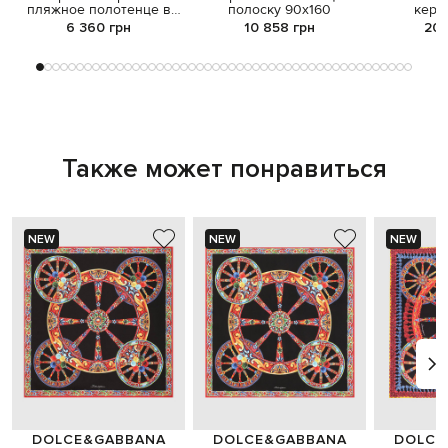
пляжное полотенце в
полоску 90х160
кера
узоре с бахромой
лакирова
6 360 грн
10 858 грн
20 
п
Также может понравиться
NEW
NEW
NEW
DOLCE&GABBANA
DOLCE&GABBANA
DOLCE