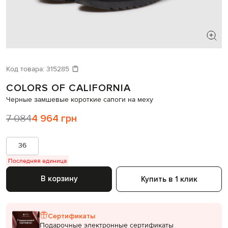
ИЩЕТЕ НОВЫЙ ОБРАЗ?
Давайте подберем что-то еще
Код товара:
315285
COLORS OF CALIFORNIA
Похожие товары
Черные замшевые короткие сапоги на меху
7 084
4 964 грн
36
Последняя единица
В корзину
Купить в 1 клик
Сертификаты
Подарочные электронные сертификаты