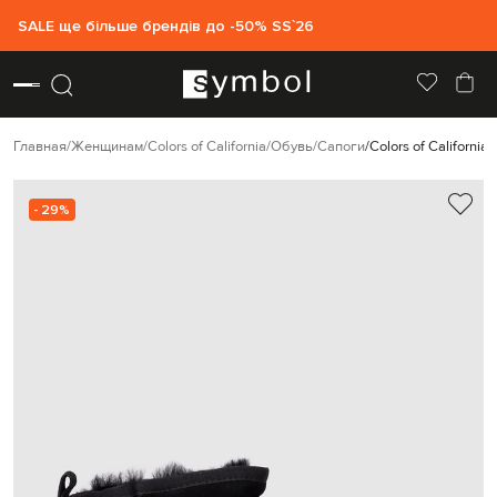
SALE ще більше брендів до -50% SS`26
Главная
Женщинам
Colors of California
Обувь
Сапоги
Colors of Californ
- 29%