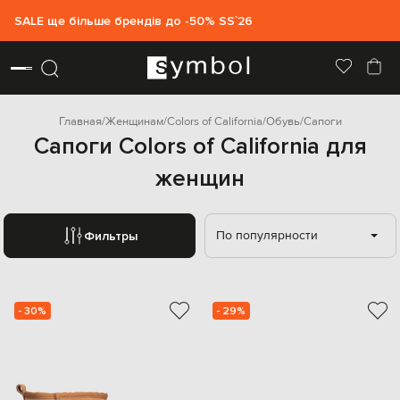
SALE ще більше брендів до -50% SS`26
Главная
Женщинам
Colors of California
Обувь
Сапоги
Сапоги Colors of California для
женщин
По популярности
Фильтры
- 30%
- 29%