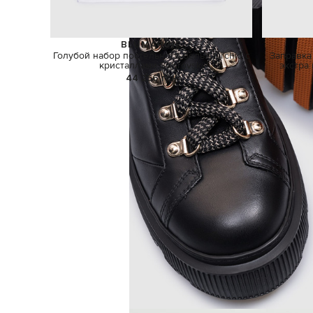
BLUMARINE
Голубой набор постельного белья Orchid с
Заправка
кристаллами Swarovski
экстра
44 256 грн