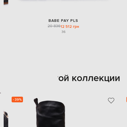
BABE PAY PLS
20 836
12 512 грн
36
Также из этой коллекции
- 39%