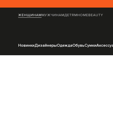
ЖЕНЩИНАМ
МУЖЧИНАМ
ДЕТЯМ
HOME
BEAUTY
Главная
Женщинам
Новинки
Дизайнеры
Одежда
Обувь
Сумки
Аксессу