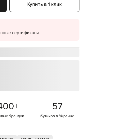
Купить в 1 клик
EUR
Denmark
€
EUR
Estonia
онные сертификаты
€
EUR
Finland
€
EUR
France
€
EUR
Germany
€
EUR
400
+
57
Greece
€
овых брендов
бутиков в Украине
EUR
Hungary
€
й
EUR