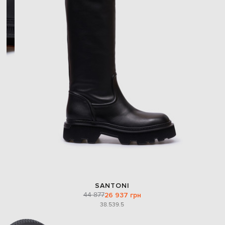
SANTONI
44 877
26 937 грн
38.5
39.5