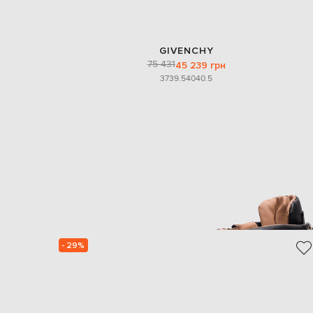
GIVENCHY
75 431
45 239 грн
37
39.5
40
40.5
- 29%