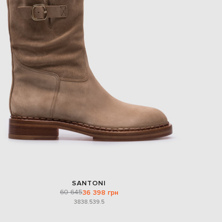
SANTONI
60 645
36 398 грн
38
38.5
39.5