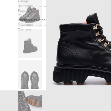
Декор:
нашивк
Застежка:
Размер:
Уход:
Внутренняя отделка:
Подошва:
Стелька:
Главная
Женщинам