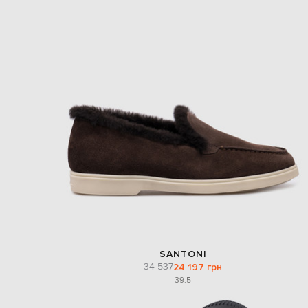
SANTONI
34 537
24 197 грн
39.5