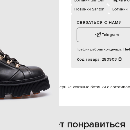
Ботинки Santoni
Черные б
а логотипа, тиснение логотипа
шнуровка, молния
Новинки Santoni
Ботинки
39,5
специализированная чистка
СВЯЗАТЬСЯ С НАМИ
кожа
резина
кожа
Telegram
График работы колцентра:
Пн-П
Код товара:
280903
Santoni
Обувь
Ботинки
Santoni Черные кожаные ботинки с логотипо
Также может понравиться