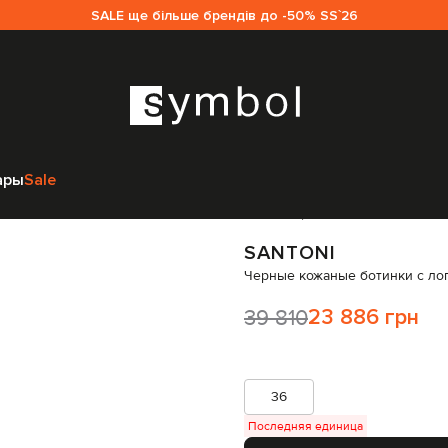
SALE ще більше брендів до -50% SS`26
Santoni
Обувь
Ботинки
Santoni Черные кожаные ботинки с логотипо
ары
Sale
Код товара:
280903
SANTONI
Черные кожаные ботинки с ло
39 810
23 886 грн
36
Последняя единица