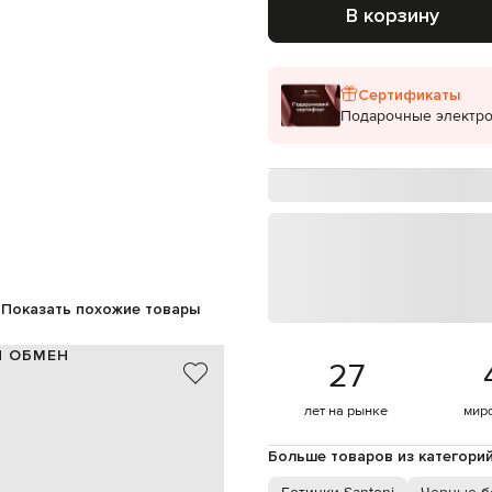
В корзину
Сертификаты
Подарочные электр
Показать похожие товары
И ОБМЕН
27
кожа
лет на рынке
мир
Италия
черный
11,5 см
Больше товаров из категори
5 см