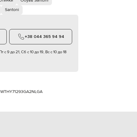
отинки
Обувь Santoni
Italy
€
Santoni
EUR
Latvia
€
EUR
+38 044 365 94 94
Lithuania
€
т с 9 до 21, Сб с 10 до 19, Вс с 10 до 18
EUR
Luxembourg
€
EUR
Netherlands
€
PLN
м
WTHY71293GA2NLGA
Poland
zł
EUR
Portugal
€
EUR
Romania
€