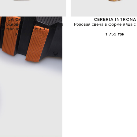
LA CASCINA
CERERIA INTRONA
 на основе карандашного масла
Розовая свеча в форме яйца с
 вирджини и бергамота 250мл
932 грн
1 759 грн