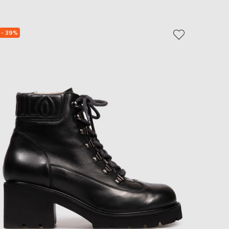
EUR
Slovakia
€
- 39%
- 30%
EUR
Slovenia
€
EUR
Spain
€
EUR
Sweden
€
UAH
Ukraine
₴
EUR
Other
€