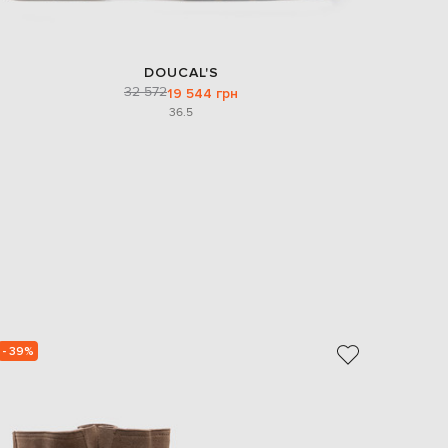
DOUCAL'S
32 572
19 544 грн
36.5
- 39%
- 39%