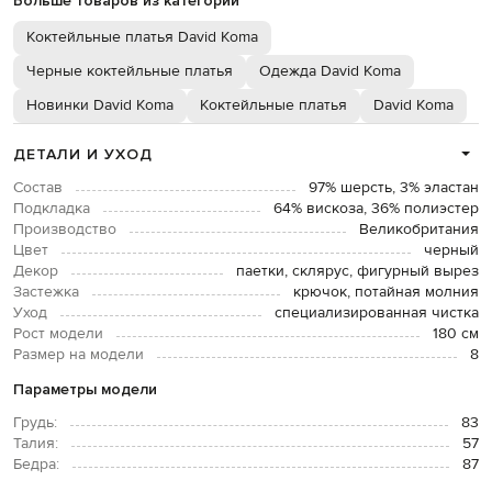
Больше товаров из категорий
Коктейльные платья David Koma
Черные коктейльные платья
Одежда David Koma
Новинки David Koma
Коктейльные платья
David Koma
ДЕТАЛИ И УХОД
Состав
97% шерсть, 3% эластан
Подкладка
64% вискоза, 36% полиэстер
Производство
Великобритания
Цвет
черный
Декор
паетки, склярус, фигурный вырез
Застежка
крючок, потайная молния
Уход
специализированная чистка
Рост модели
180 см
Размер на модели
8
Параметры модели
Грудь:
83
Талия:
57
Бедра:
87