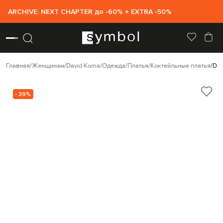
ARCHIVE: NEXT CHAPTER до -60% + EXTRA -50%
Главная
Женщинам
David Koma
Одежда
Платья
Коктейльные платья
Dav
- 39%