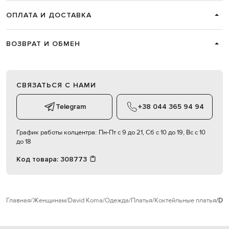
ОПЛАТА И ДОСТАВКА
ВОЗВРАТ И ОБМЕН
СВЯЗАТЬСЯ С НАМИ
Telegram
+38 044 365 94 94
График работы колцентра:
Пн-Пт с 9 до 21, Сб с 10 до 19, Вс с 10
до 18
Код товара:
308773
Главная
Женщинам
David Koma
Одежда
Платья
Коктейльные платья
Dav