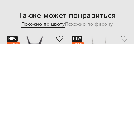
Также может понравиться
Похожие по цвету
Похожие по фасону
NEW
NEW
- 49%
- 39%
PESERICO
ASCENO
50 770
19 182
25 386 грн
11 530 грн
XS
S
M
S