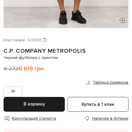
ИЩЕТЕ НОВЫЙ ОБРАЗ?
Давайте подберем что-то еще
Код товара:
323063
C.P. COMPANY METROPOLIS
Похожие товары
Черная футболка с принтом
8 272
6 619 грн
Таблица размеров
M
В корзину
Купить в 1 клик
Консультация стилиста
Наличие в бутиках