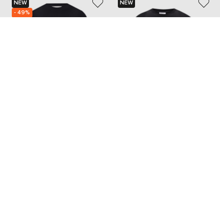
NEW
NEW
- 49%
ICEBERG
VETEMENTS
10 858
5 430 грн
24 610 грн
L
XL
S
M
L
XL
Также из этой коллекции