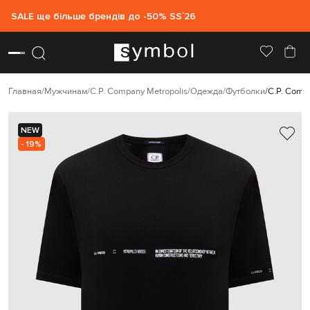
SALE ще більше брендів до -50% SS`26
Главная
Мужчинам
C.P. Company Metropolis
Одежда
Футболки
C.P. Comp
NEW
- 19%