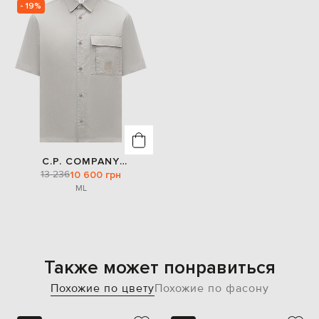
- 19%
C.P. COMPANY
13 236
METROPOLIS
10 600 грн
M
L
Также может понравиться
Похожие по цвету
Похожие по фасону