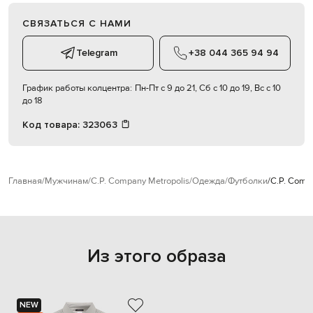
СВЯЗАТЬСЯ С НАМИ
Telegram
+38 044 365 94 94
График работы колцентра:
Пн-Пт с 9 до 21, Сб с 10 до 19, Вс с 10
до 18
Код товара:
323063
Главная
Мужчинам
C.P. Company Metropolis
Одежда
Футболки
C.P. Comp
Из этого образа
NEW