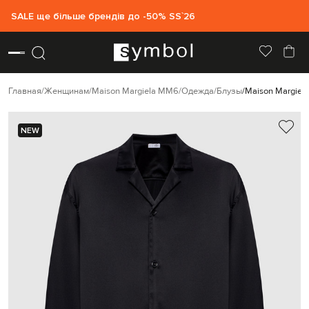
SALE ще більше брендів до -50% SS`26
Главная
Женщинам
Maison Margiela MM6
Одежда
Блузы
Maison Margiel
NEW