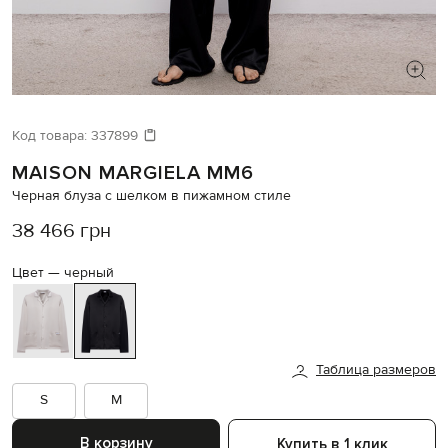
ИЩЕТЕ НОВЫЙ ОБРАЗ?
Давайте подберем что-то еще
Код товара:
337899
MAISON MARGIELA MM6
Похожие товары
Черная блуза с шелком в пижамном стиле
38 466 грн
Цвет —
черный
Таблица размеров
S
M
В корзину
Купить в 1 клик