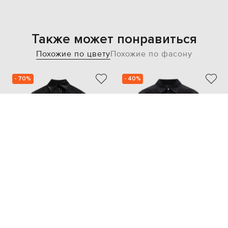
Также может понравиться
Похожие по цвету
Похожие по фасону
- 70%
- 40%
AERON
PROENZA SCHOULER
26 213
33 192
7 859 грн
19 906 грн
XS
S
XXS