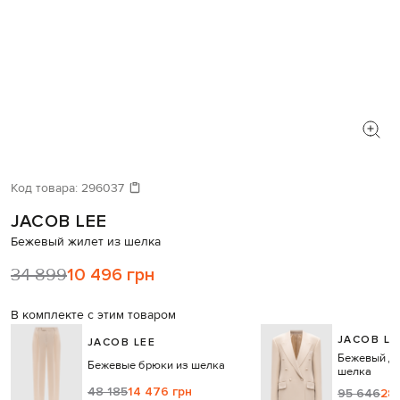
Код товара:
296037
JACOB LEE
Бежевый жилет из шелка
34 899
10 496 грн
В комплекте с этим товаром
JACOB LE
JACOB LEE
Бежевый дв
Бежевые брюки из шелка
шелка
48 185
14 476 грн
95 646
28 