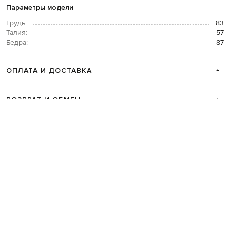
Параметры модели
Грудь:
83
Талия:
57
Бедра:
87
ОПЛАТА И ДОСТАВКА
ВОЗВРАТ И ОБМЕН
СВЯЗАТЬСЯ С НАМИ
Telegram
+38 044 365 94 94
График работы колцентра:
Пн-Пт с 9 до 21, Сб с 10 до 19, Вс с 10
до 18
Код товара:
296037