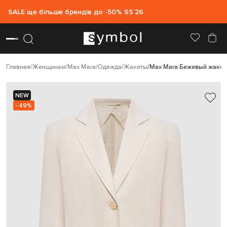
SALE ще більше брендів до -50% SS`26
Главная
Женщинам
Max Mara
Одежда
Жакеты
Max Mara Бежевый жакет 
NEW
- 49%