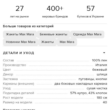
27
400
+
57
лет на рынке
мировых брендов
бутиков в Украине
Больше товаров из категорий
Жакеты Max Mara
Бежевые жакеты
Одежда Max Mara
Новинки Max Mara
Жакеты
Max Mara
ДЕТАЛИ И УХОД
Состав
100% лен
Производство
Италия
Цвет
бежевый
Декор
шлица
Застежка
пуговицы, кнопки
Карманы (внешние)
два боковых накладных кармана
Уход
сухая чистка
Подкладка деталей
57% купро, 43% хлопок
Рост модели
180 см
Размер на модели
40