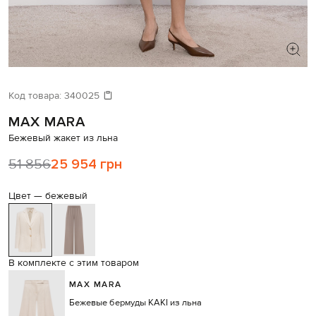
ИЩЕТЕ НОВЫЙ ОБРАЗ?
Давайте подберем что-то еще
Код товара:
340025
MAX MARA
Похожие товары
Бежевый жакет из льна
51 856
25 954 грн
Цвет —
бежевый
В комплекте с этим товаром
MAX MARA
Бежевые бермуды KAKI из льна