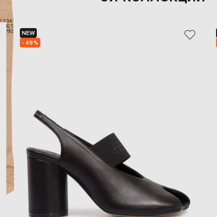
NEW
- 49%