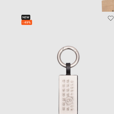
NEW
- 49%