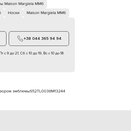
Italy
ы Maison Margiela MM6
€
6
Носки
Maison Margiela MM6
EUR
Latvia
€
EUR
Lithuania
+38 044 365 94 94
€
EUR
т с 9 до 21, Сб с 10 до 19, Вс с 10 до 18
Luxembourg
€
EUR
Netherlands
€
PLN
Poland
узором эмблемы
S52TL0038M13244
zł
EUR
Portugal
€
EUR
Romania
€