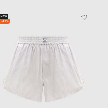
EUR
Slovakia
€
NEW
NEW
EUR
- 49%
- 49%
Slovenia
€
EUR
Spain
€
EUR
Sweden
€
UAH
Ukraine
₴
EUR
Other
€