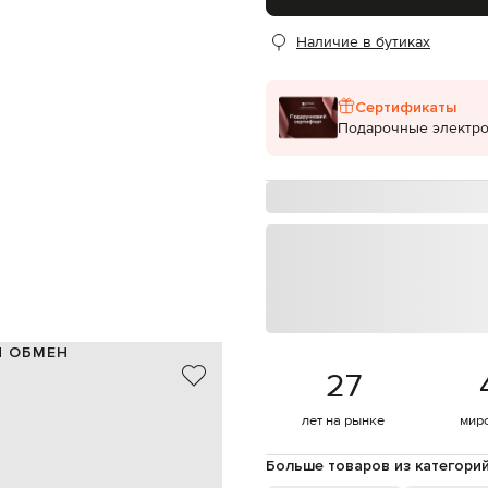
Наличие в бутиках
Сертификаты
Подарочные электр
И ОБМЕН
27
пок, 15% полиамид, 5% эластан
Италия
лет на рынке
мир
бежевый, черный
узор эмблемы
Больше товаров из категори
S