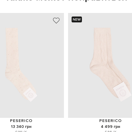
NEW
PESERICO
PESERICO
13 340 грн
4 499 грн
S/M
L/X
S/M
L/X