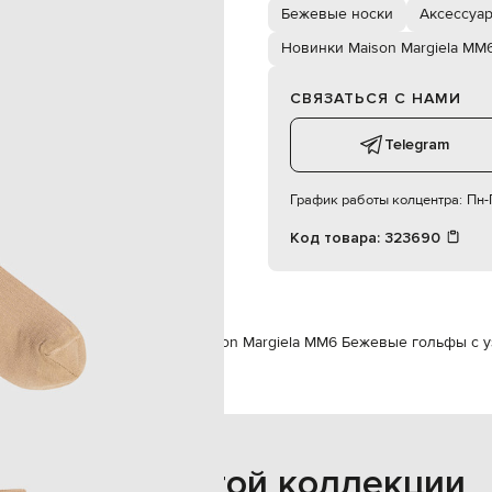
ручная стирка, влажная чистка
Бежевые носки
Аксессуар
Новинки Maison Margiela MM
СВЯЗАТЬСЯ С НАМИ
Telegram
График работы колцентра:
Пн-П
Код товара:
323690
ela MM6
Аксессуары
Носки
Maison Margiela MM6 Бежевые гольфы с 
Также из этой коллекции