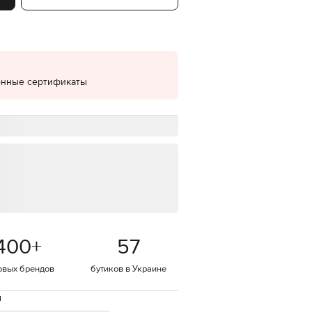
EUR
Denmark
€
EUR
Estonia
€
онные сертификаты
EUR
Finland
€
EUR
France
€
EUR
Germany
€
EUR
Greece
400
+
57
€
EUR
овых брендов
бутиков в Украине
Hungary
€
й
EUR