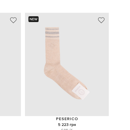
NEW
NEW
PESERICO
5 223 грн
S/M
L/X