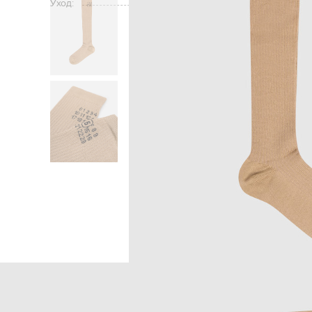
Уход:
Главная
Женщинам
Maison Margi