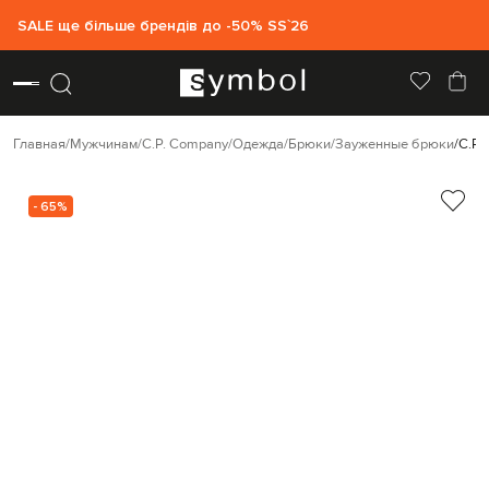
SALE ще більше брендів до -50% SS`26
Главная
Мужчинам
C.P. Company
Одежда
Брюки
Зауженные брюки
C.P.
- 65%