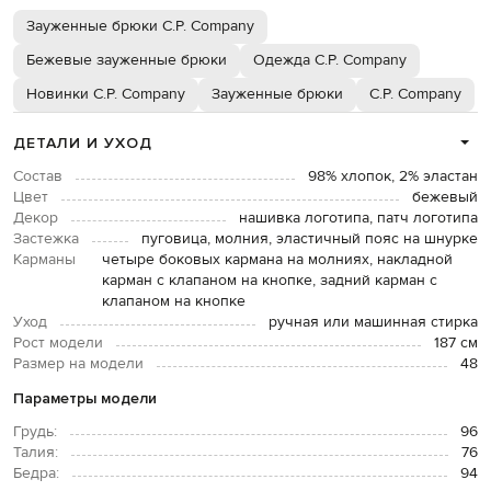
Зауженные брюки C.P. Company
Бежевые зауженные брюки
Одежда C.P. Company
Новинки C.P. Company
Зауженные брюки
C.P. Company
ДЕТАЛИ И УХОД
Состав
98% хлопок, 2% эластан
Цвет
бежевый
Декор
нашивка логотипа, патч логотипа
Застежка
пуговица, молния, эластичный пояс на шнурке
Карманы
четыре боковых кармана на молниях, накладной
карман с клапаном на кнопке, задний карман с
клапаном на кнопке
Уход
ручная или машинная стирка
Рост модели
187 см
Размер на модели
48
Параметры модели
Грудь:
96
Талия:
76
Бедра:
94