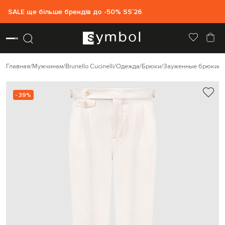
SALE ще більше брендів до -50% SS`26
Главная
Мужчинам
Brunello Cucinelli
Одежда
Брюки
Зауженные брюки
B
- 39%