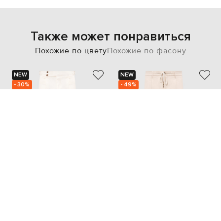
Также может понравиться
Похожие по цвету
Похожие по фасону
NEW
NEW
- 30%
- 49%
PINI PARMA
PESERICO
13 081
21 714
9 152 грн
10 858 грн
XXL
L