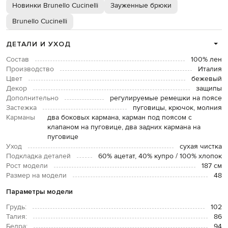
Новинки Brunello Cucinelli
Зауженные брюки
Brunello Cucinelli
ДЕТАЛИ И УХОД
Состав
100% лен
Производство
Италия
Цвет
бежевый
Декор
защипы
Дополнительно
регулируемые ремешки на поясе
Застежка
пуговицы, крючок, молния
Карманы
два боковых кармана, карман под поясом с
клапаном на пуговице, два задних кармана на
пуговице
Уход
сухая чистка
Подкладка деталей
60% ацетат, 40% купро / 100% хлопок
Рост модели
187 см
Размер на модели
48
Параметры модели
Грудь:
102
Талия:
86
Бедра:
94