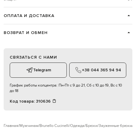
ОПЛАТА И ДОСТАВКА
ВОЗВРАТ И ОБМЕН
СВЯЗАТЬСЯ С НАМИ
Telegram
+38 044 365 94 94
График работы колцентра:
Пн-Пт с 9 до 21, Сб с 10 до 19, Вс с 10
до 18
Код товара:
310636
Главная
Мужчинам
Brunello Cucinelli
Одежда
Брюки
Зауженные брюки
B