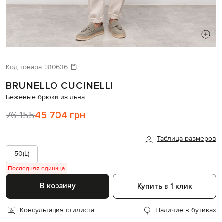
ИЩЕТЕ НОВЫЙ ОБРАЗ?
Давайте подберем что-то еще
Код товара:
310636
BRUNELLO CUCINELLI
Похожие товары
Бежевые брюки из льна
76 155
45 704 грн
Таблица размеров
50(L)
Последняя единица
В корзину
Купить в 1 клик
Консультация стилиста
Наличие в бутиках