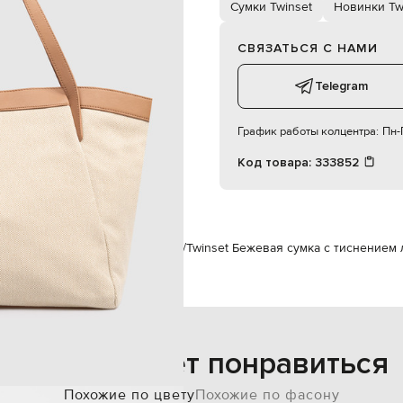
ние, карман, карман на молнии
Сумки Twinset
Новинки Tw
47х30х16 см
специализированная чистка
СВЯЗАТЬСЯ С НАМИ
100% полиэстер
Telegram
График работы колцентра:
Пн-П
Код товара:
333852
м
Twinset
Сумки
Сумки на плечо
Twinset Бежевая сумка с тиснением 
Также может понравиться
Похожие по цвету
Похожие по фасону