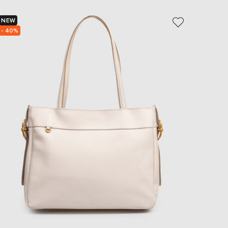
EUR
Slovakia
NEW
- 29%
€
- 40%
EUR
Slovenia
€
EUR
Spain
€
EUR
Sweden
€
UAH
Ukraine
₴
EUR
Other
€