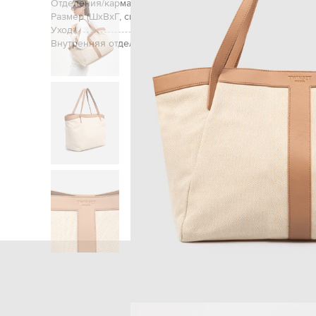
Отделения/карманы (внутренние):
одно отделе
Размер (ШхВхГ, см):
Уход:
Внутренняя отделка:
Главная
Женщина