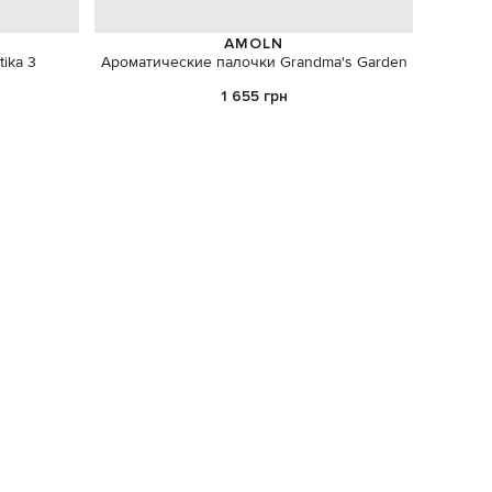
AMOLN
ika 3
Ароматические палочки Grandma's Garden
Подстав
1 655 грн