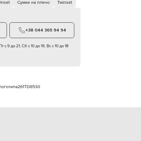
inset
Сумки на плечо
Twinset
Italy
€
EUR
Latvia
€
+38 044 365 94 94
EUR
Lithuania
€
т с 9 до 21, Сб с 10 до 19, Вс с 10 до 18
EUR
Luxembourg
€
EUR
Netherlands
€
логотипа
261TD8530
PLN
Poland
zł
EUR
Portugal
€
EUR
Romania
€