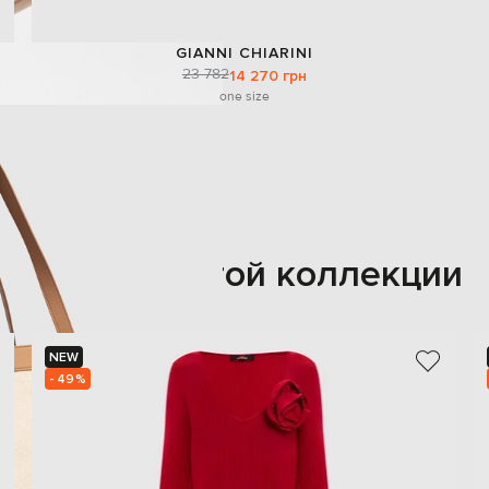
GIANNI CHIARINI
23 782
14 270 грн
one size
Также из этой коллекции
NEW
- 49%