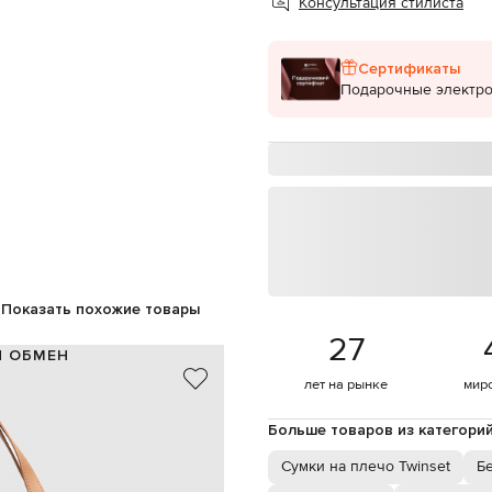
Консультация стилиста
Сертификаты
Подарочные электр
Показать похожие товары
27
И ОБМЕН
лет на рынке
мир
100% полиэстер/кожа
бежевый
Больше товаров из категори
тиснение логотипа
две ручки высотой 25 см
Сумки на плечо Twinset
Б
магнитная кнопка