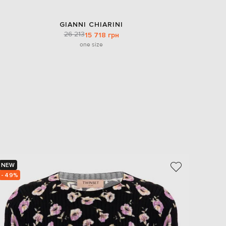
GIANNI CHIARINI
26 213
15 718 грн
one size
NEW
NEW
- 49%
- 49%