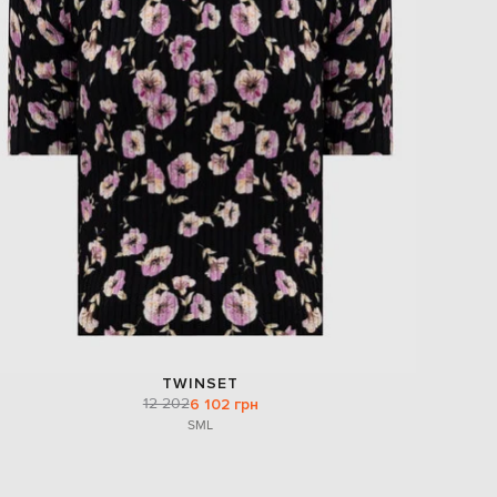
TWINSET
12 202
6 102 грн
S
M
L