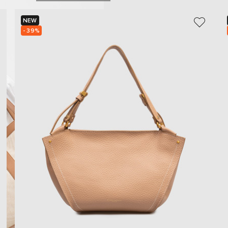
NEW
- 39%