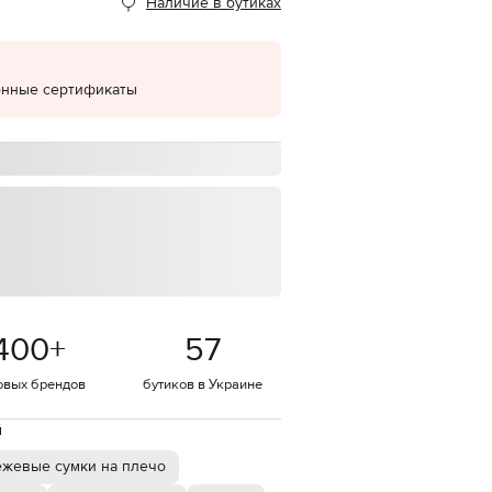
Наличие в бутиках
EUR
Denmark
€
онные сертификаты
EUR
Estonia
€
EUR
Finland
€
EUR
France
€
EUR
Germany
€
400
+
57
EUR
Greece
€
овых брендов
бутиков в Украине
EUR
й
Hungary
€
ежевые сумки на плечо
EUR