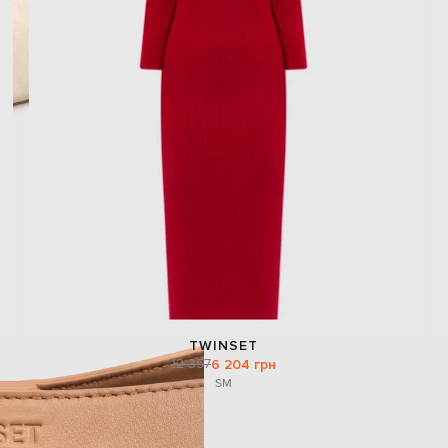
TWINSET
12 357
6 204 грн
S
M