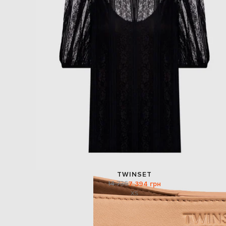
TWINSET
14 736
7 394 грн
XS