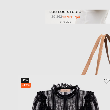
LOU LOU STUDIO
39 862
23 938 грн
one size
NEW
- 49%