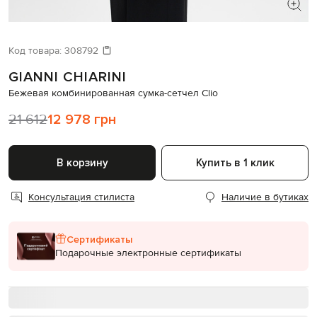
ИЩЕТЕ НОВЫЙ ОБРАЗ?
Давайте подберем что-то еще
Код товара:
308792
GIANNI CHIARINI
Похожие товары
Бежевая комбинированная сумка-сетчел Clio
21 612
12 978 грн
В корзину
Купить в 1 клик
Консультация стилиста
Наличие в бутиках
Сертификаты
Подарочные электронные сертификаты