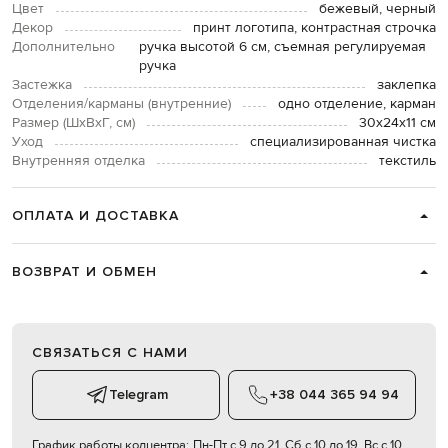
Цвет
бежевый, черный
Декор
принт логотипа, контрастная строчка
Дополнительно
ручка высотой 6 см, съемная регулируемая
ручка
Застежка
заклепка
Отделения/карманы (внутренние)
одно отделение, карман
Размер (ШхВхГ, см)
30х24х11 см
Уход
специализированная чистка
Внутренняя отделка
текстиль
ОПЛАТА И ДОСТАВКА
ВОЗВРАТ И ОБМЕН
СВЯЗАТЬСЯ С НАМИ
Telegram
+38 044 365 94 94
График работы колцентра:
Пн-Пт с 9 до 21, Сб с 10 до 19, Вс с 10