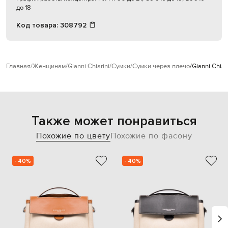
до 18
Код товара:
308792
Главная
Женщинам
Gianni Chiarini
Сумки
Сумки через плечо
Gianni Chia
Также может понравиться
Похожие по цвету
Похожие по фасону
- 40%
- 40%