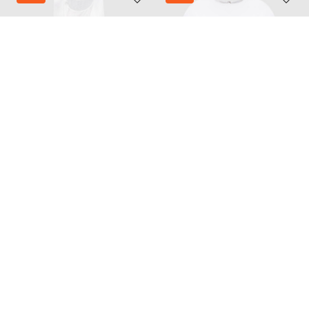
Y`S YAMAMOTO
SIMKHAI
28 229
21 560
8 480 грн
6 464 грн
S
S
Также из этой коллекции