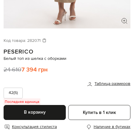
ИЩЕТЕ НОВЫЙ ОБРАЗ?
Давайте подберем что-то еще
Код товара:
282071
PESERICO
Похожие товары
Белый топ из шелка с оборками
24 610
7 394 грн
Таблица размеров
42(S)
Последняя единица
В корзину
Купить в 1 клик
Консультация стилиста
Наличие в бутиках