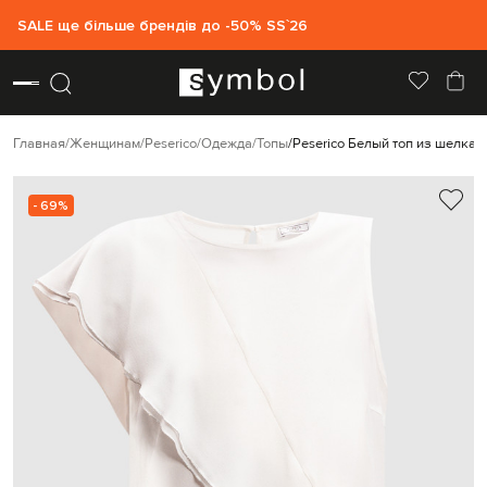
SALE ще більше брендів до -50% SS`26
Главная
Женщинам
Peserico
Одежда
Топы
Peserico Белый топ из шелка 
- 69%