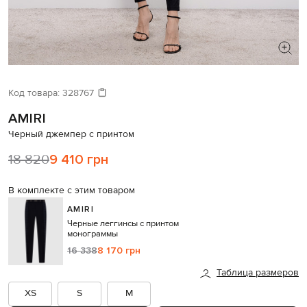
ИЩЕТЕ НОВЫЙ ОБРАЗ?
Давайте подберем что-то еще
Код товара:
328767
AMIRI
Похожие товары
Черный джемпер с принтом
18 820
9 410 грн
В комплекте с этим товаром
AMIRI
Черные леггинсы с принтом
монограммы
16 338
8 170 грн
Таблица размеров
XS
S
M