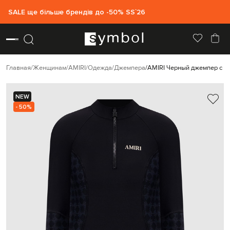
SALE ще більше брендів до -50% SS`26
Главная
Женщинам
AMIRI
Одежда
Джемпера
AMIRI Черный джемпер с п
NEW
- 50%