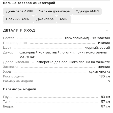
Больше товаров из категорий
Джемпера AMIRI
Черные джемпера
Одежда AMIRI
Новинки AMIRI
Джемпера
AMIRI
ДЕТАЛИ И УХОД
Состав
69% полиамид, 31% эластан
Производство
Италия
Цвет
черный, серый
Декор
фактурный контрастный логотип, принт монограммы
MA QUAD
Дополнительно
отверстие для большого пальца на манжете
Застежка
молния
Уход
сухая чистка
Рост модели
180 см
Размер на модели
S
Параметры модели
Грудь:
83 см
Талия:
57 см
Бедра:
87 см