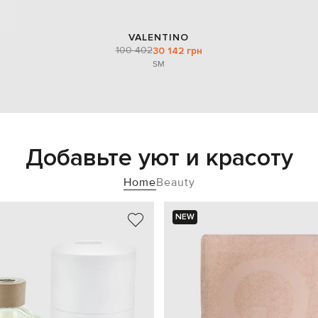
VALENTINO
100 402
30 142 грн
S
M
Добавьте уют и красоту
Home
Beauty
NEW