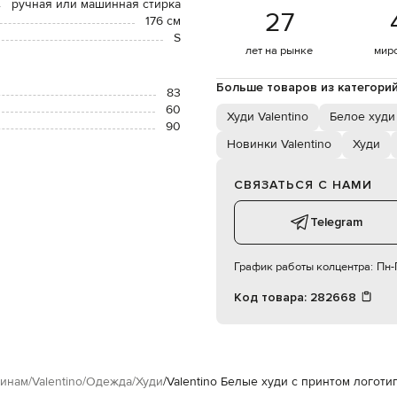
ручная или машинная стирка
27
176 см
S
лет на рынке
мир
Больше товаров из категори
83
60
Худи Valentino
Белое худи
90
Новинки Valentino
Худи
СВЯЗАТЬСЯ С НАМИ
Telegram
График работы колцентра:
Пн-П
Код товара:
282668
инам
Valentino
Одежда
Худи
Valentino Белые худи с принтом логоти