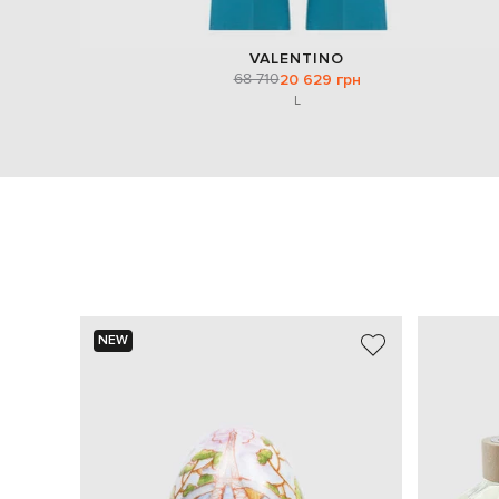
VALENTINO
68 710
20 629 грн
L
NEW