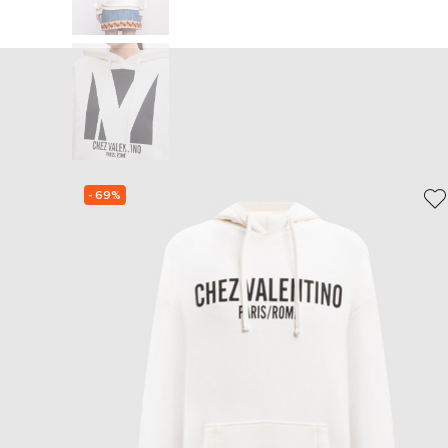
- 69%