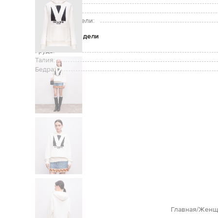
Уход:
Рост модели:
Размер на модели:
Параметры модели
Грудь:
Талия:
Бедра:
Главная
Женщ