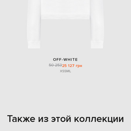
OFF-WHITE
50 253
25 127 грн
XS
S
M
L
Также из этой коллекции