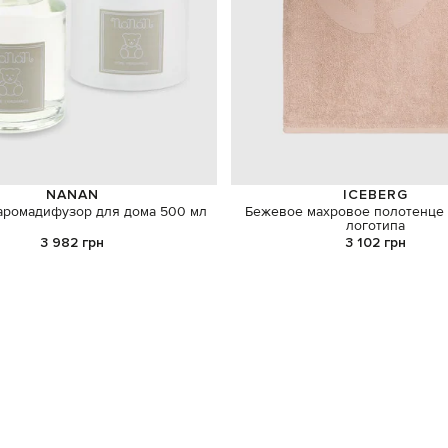
NANAN
ICEBERG
аромадифузор для дома 500 мл
Бежевое махровое полотенце 
логотипа
3 982 грн
3 102 грн