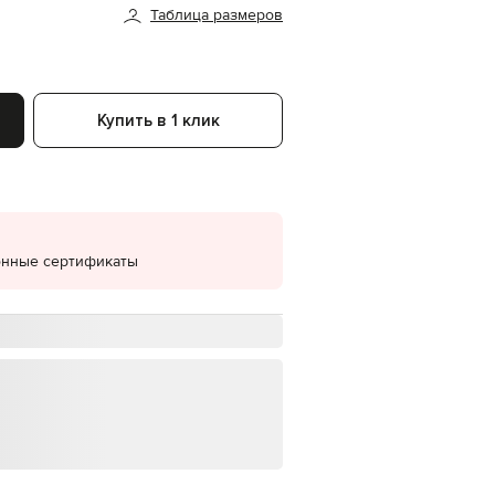
Таблица размеров
EUR
Denmark
€
EUR
Estonia
Купить в 1 клик
€
EUR
Finland
€
EUR
France
€
онные сертификаты
EUR
Germany
€
EUR
Greece
€
EUR
Hungary
€
EUR