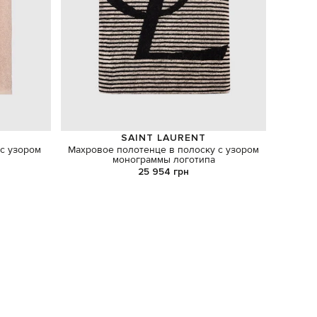
SAINT LAURENT
с узором
Махровое полотенце в полоску с узором
А
монограммы логотипа
25 954 грн