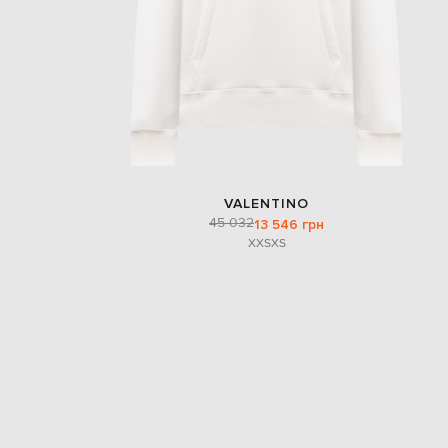
VALENTINO
45 032
13 546 грн
XXS
XS