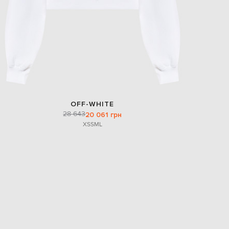
OFF-WHITE
28 643
20 061 грн
XS
S
M
L