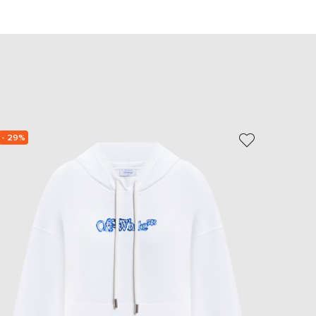
EUR
Slovakia
€
EUR
Slovenia
€
EUR
Spain
€
- 29%
- 64%
EUR
Sweden
€
UAH
Ukraine
₴
EUR
Other
€