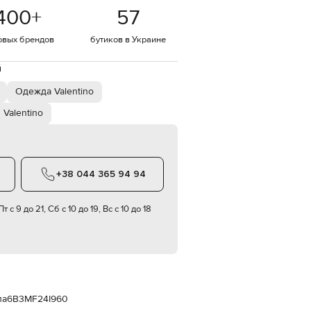
Italy
400
+
57
€
EUR
овых брендов
бутиков в Украине
Latvia
€
й
EUR
Lithuania
Одежда Valentino
€
Valentino
EUR
Luxembourg
€
EUR
Netherlands
+38 044 365 94 94
€
PLN
т с 9 до 21, Сб с 10 до 19, Вс с 10 до 18
Poland
zł
EUR
Portugal
€
EUR
Romania
па
6B3MF24I960
€