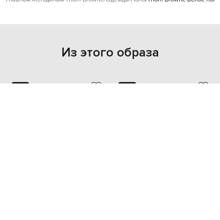
Из этого образа
NEW
NEW
- 49%
- 49%
THOM BROWNE
THOM BROWNE
60 076
79 722
30 039 грн
39 862 грн