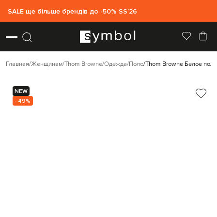
SALE ще більше брендів до -50% SS`26
Главная
Женщинам
Thom Browne
Одежда
Поло
Thom Browne Белое поло
NEW
- 49%