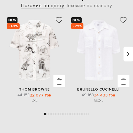
Похожие по цвету
Похожие по фасону
NEW
NEW
- 49%
- 29%
THOM BROWNE
BRUNELLO CUCINELLI
44 153
49 168
22 077 грн
34 433 грн
L
XL
M
XXL