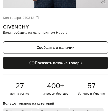
ИЩЕТЕ НОВЫЙ ОБРАЗ?
Давайте подберем что-то еще
Код товара:
279342
GIVENCHY
Похожие товары
Белая рубашка из льна принтом Hubert
Сообщить о наличии
Показать похожие товары
27
400
+
57
лет на рынке
мировых брендов
бутиков в Украине
Больше товаров из категорий