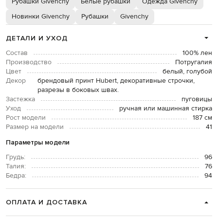
Рубашки Givenchy
Белые рубашки
Одежда Givenchy
Новинки Givenchy
Рубашки
Givenchy
ДЕТАЛИ И УХОД
Состав
100% лен
Производство
Потругалия
Цвет
белый, голубой
Декор
брендовый принт Hubert, декоративные строчки,
разрезы в боковых швах.
Застежка
пуговицы
Уход
ручная или машинная стирка
Рост модели
187 см
Размер на модели
41
Параметры модели
Грудь:
96
Талия:
76
Бедра:
94
ОПЛАТА И ДОСТАВКА