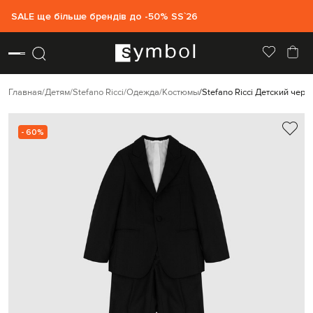
SALE ще більше брендів до -50% SS`26
Главная
Детям
Stefano Ricci
Одежда
Костюмы
Stefano Ricci Детский чер
- 60%