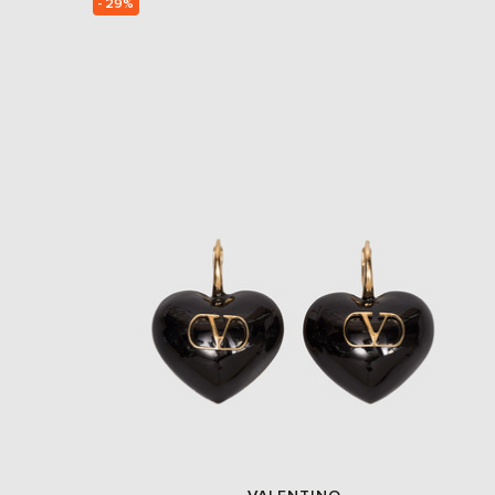
- 29%