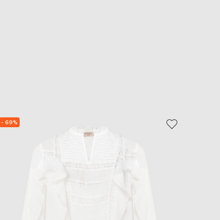
- 69%
NEW