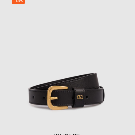
- 49%