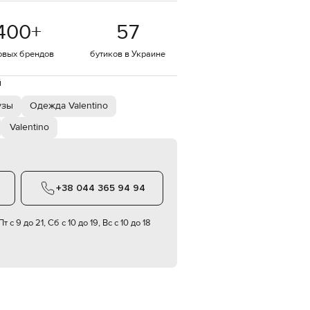
EUR
400
+
57
Denmark
€
овых брендов
бутиков в Украине
EUR
Estonia
€
й
EUR
узы
Одежда Valentino
Finland
€
Valentino
EUR
France
€
EUR
+38 044 365 94 94
Germany
€
т с 9 до 21, Сб с 10 до 19, Вс с 10 до 18
EUR
Greece
€
EUR
Hungary
€
EUR