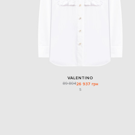
VALENTINO
89 804
26 937 грн
S