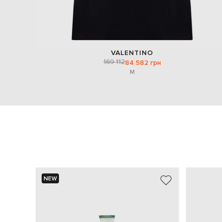
VALENTINO
169 112
84 582 грн
M
NEW