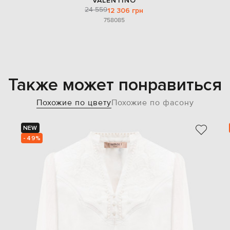
VALENTINO
24 559
12 306 грн
75
80
85
Также может понравиться
Похожие по цвету
Похожие по фасону
NEW
- 49%