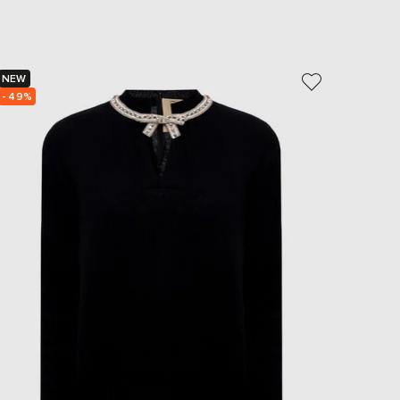
NEW
NEW
- 49%
- 39%