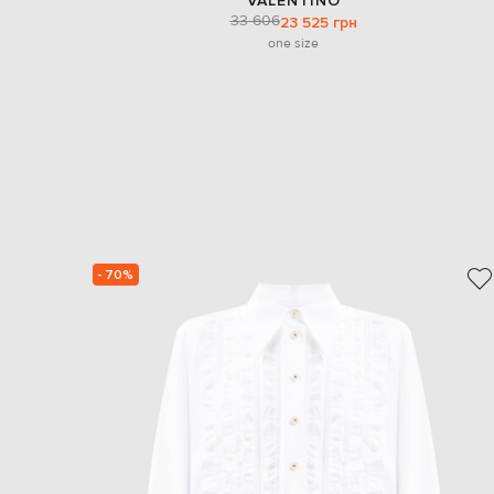
VALENTINO
33 606
23 525 грн
one size
- 70%