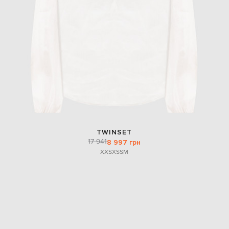
TWINSET
17 941
8 997 грн
XXS
XS
S
M