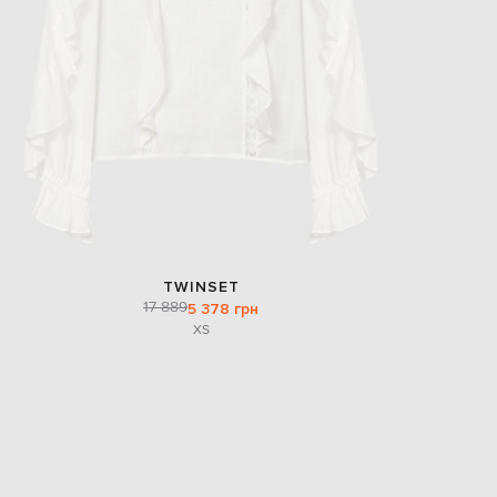
TWINSET
17 889
5 378 грн
XS