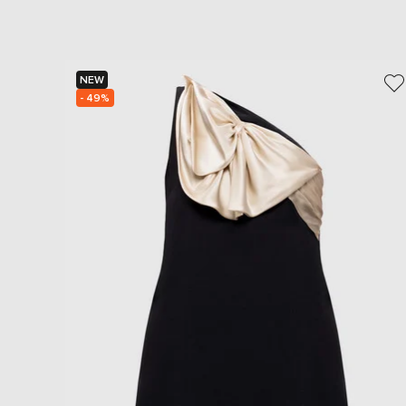
NEW
- 49%