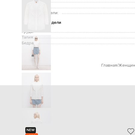
Уход:
Рост модели:
Размер на модели:
Параметры модели
Грудь:
Талия:
Бедра:
Главная
Женщин
NEW