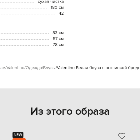
сухая чистка
180 см
42
83 см
57 см
78 см
ам
Valentino
Одежда
Блузы
Valentino Белая блуза с вышивкой брод
Из этого образа
NEW