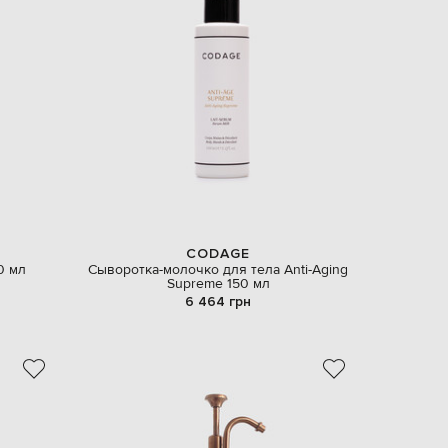
EUR
Denmark
€
EUR
Estonia
€
EUR
Finland
€
EUR
France
€
EUR
Germany
E
CODAGE
€
0 мл
Сыворотка-молочко для тела Anti-Aging
Supreme 150 мл
EUR
6 464 грн
Greece
€
EUR
Hungary
€
EUR
Italy
€