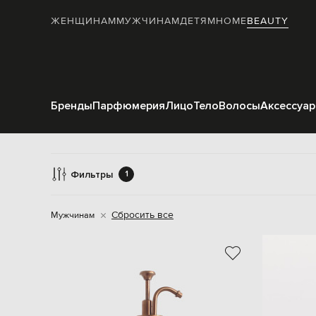
ЖЕНЩИНАМ
МУЖЧИНАМ
ДЕТЯМ
HOME
BEAUTY
Бренды
Парфюмерия
Лицо
Тело
Волосы
Аксессуа
Фильтры
1
Сбросить все
Мужчинам