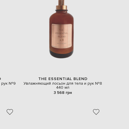
Slovakia
€
EUR
Slovenia
€
EUR
Spain
€
EUR
Sweden
€
UAH
Ukraine
₴
D
THE ESSENTIAL BLEND
EUR
и рук №9
Увлажняющий лосьон для тела и рук №8
Other
440 мл
€
3 568 грн