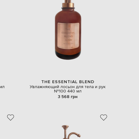
EUR
Latvia
€
EUR
Lithuania
€
EUR
Luxembourg
€
EUR
Netherlands
€
PLN
THE ESSENTIAL BLEND
Poland
мл
Увлажняющий лосьон для тела и рук
zł
№100 440 мл
3 568 грн
EUR
Portugal
€
EUR
Romania
€
EUR