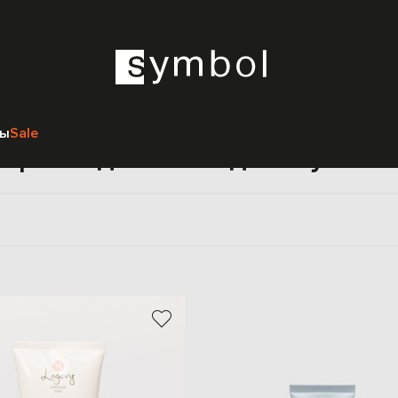
Главная
Beauty
Мужчинам
Уход за телом
Крема для тела
ры
Sale
Крема для тела для мужчин