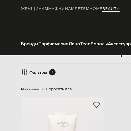
ЖЕНЩИНАМ
МУЖЧИНАМ
ДЕТЯМ
HOME
BEAUTY
Бренды
Парфюмерия
Лицо
Тело
Волосы
Аксессуа
Кре
Фильтры
1
Сбросить все
Мужчинам