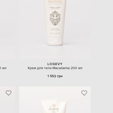
EUR
Denmark
€
EUR
Estonia
€
EUR
Finland
€
EUR
France
€
EUR
Germany
LOGEVY
€
0 мл
Крем для тела Macadamia 200 мл
EUR
1 552 грн
Greece
€
EUR
Hungary
€
EUR
Italy
€