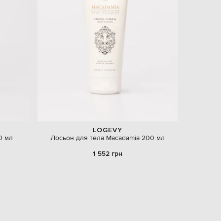
EUR
Latvia
€
EUR
Lithuania
€
EUR
Luxembourg
€
EUR
Netherlands
€
PLN
LOGEVY
Poland
0 мл
Лосьон для тела Macadamia 200 мл
zł
1 552 грн
EUR
Portugal
€
EUR
Romania
€
EUR