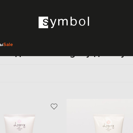
Главная
Beauty
Logevy
Мужчинам
Уход за телом
Крема для тела
ры
Sale
ма для тела Logevy для му