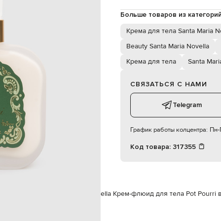
чером на чистую и сухую кожу
Больше товаров из категори
Италия
Крема для тела Santa Maria N
250 мл
крем-флюид
Beauty Santa Maria Novella
унисекс
Крема для тела
Santa Mari
лаванда, розмарин, чабрец,
СВЯЗАТЬСЯ С НАМИ
Telegram
График работы колцентра:
Пн-П
Код товара:
317355
Крема для тела
Santa Maria Novella Крем-флюид для тела Pot Pourri