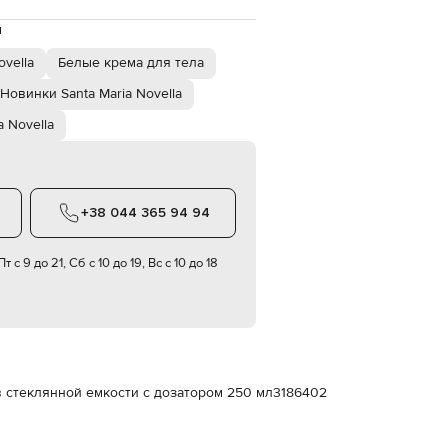
Italy
€
й
EUR
ovella
Белые крема для тела
Latvia
€
Новинки Santa Maria Novella
EUR
a Novella
Lithuania
€
EUR
Luxembourg
€
+38 044 365 94 94
EUR
Netherlands
€
т с 9 до 21, Сб с 10 до 19, Вс с 10 до 18
PLN
Poland
zł
EUR
Portugal
€
 в стеклянной емкости с дозатором 250 мл
3186402
EUR
Romania
€