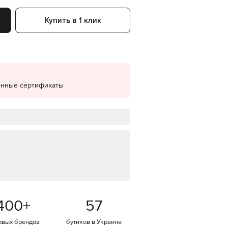
EUR
Купить в 1 клик
Denmark
€
EUR
Estonia
€
EUR
Finland
онные сертификаты
€
EUR
France
€
EUR
Germany
€
EUR
Greece
€
EUR
400
+
57
Hungary
€
овых брендов
бутиков в Украине
EUR