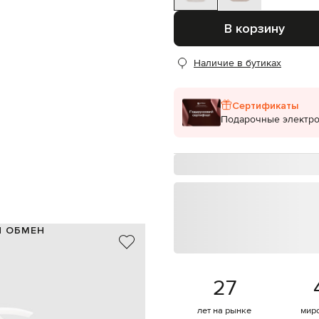
В корзину
Наличие в бутиках
Сертификаты
Подарочные электр
И ОБМЕН
ована с использованием
влажняющие свойства. Крем
звестных своими
27
льные ингредиенты подобраны
чивая увлажнение, мягкость и
лет на рынке
мир