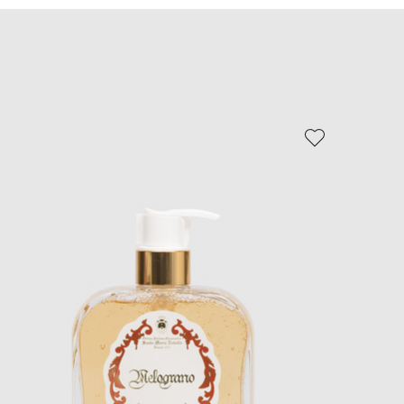
EUR
Slovakia
€
EUR
Slovenia
€
EUR
Spain
€
EUR
Sweden
€
UAH
Ukraine
₴
EUR
Other
€