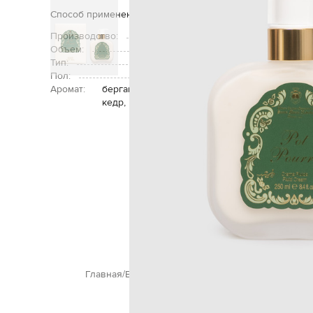
Способ применения: можно наносить как утром, так и ве
Производство:
Объем:
Тип:
Пол:
Аромат:
бергамот, горький апельсин, лавр, гвоздика, 
кедр, пачули, перуанский бальзам
Главная
Beauty
Santa Maria Novella
Уход за телом