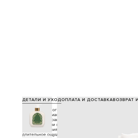
ДЕТАЛИ И УХОД
ОПЛАТА И ДОСТАВКА
ВОЗВРАТ 
Смесь флюидного крема для тела тщательно сбалансир
растительных масел, отобранных за их питательные и у
обогащен экстрактом лавровых листьев, традиционно и
тонизирующими и очищающими свойствами. Эти натура
для обеспечения оптимальной пользы для кожи, обеспе
длительное ощущение комфорта.