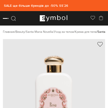
SALE ще більше брендів до -50% SS`26
Главная
Beauty
Santa Maria Novella
Уход за телом
Крема для тела
Santa M