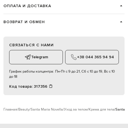
ОПЛАТА И ДОСТАВКА
ВОЗВРАТ И ОБМЕН
СВЯЗАТЬСЯ С НАМИ
Telegram
+38 044 365 94 94
График работы колцентра:
Пн-Пт с 9 до 21, Сб с 10 до 19, Вс с 10
до 18
Код товара:
317356
Главная
Beauty
Santa Maria Novella
Уход за телом
Крема для тела
Santa M