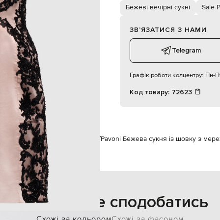
суха чистка
Бежеві вечірні сукні
Sale 
176 см
42
ЗВʼЯЗАТИСЯ З НАМИ
Telegram
Графік роботи колцентру:
Пн-Пт
Код товару:
72623
Pavoni
Одяг
Сукні
Вечірні сукні
Pavoni Бежева сукня із шовку з мер
Також може сподобатись
Схожі за кольором
Схожі за фасоном