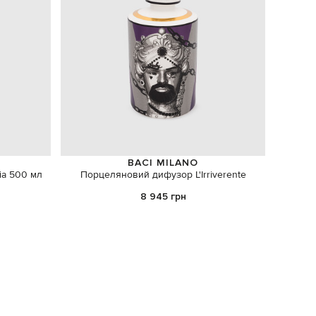
BACI MILANO
ia 500 мл
Порцеляновий дифузор L'Irriverente
Набір 
8 945 грн