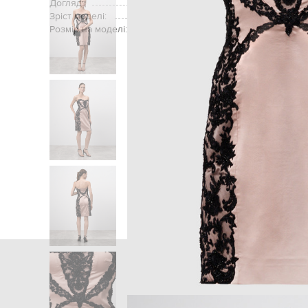
Догляд:
Зріст моделі:
Розмір на моделі:
Головна
Жінкам