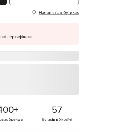
EUR
Наявність в бутиках
Denmark
€
EUR
Estonia
€
нні сертифікати
EUR
Finland
€
EUR
France
€
EUR
Germany
€
EUR
Greece
400
+
57
€
EUR
тових брендів
бутиків в Україні
Hungary
€
EUR