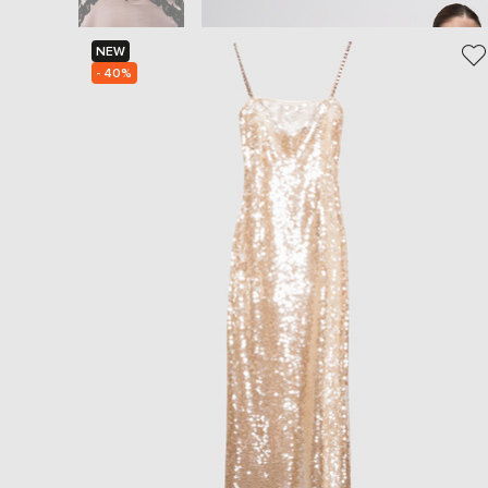
NEW
- 40%