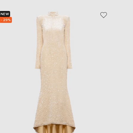
EUR
Slovakia
€
NEW
NEW
- 29%
- 40%
EUR
Slovenia
€
EUR
Spain
€
EUR
Sweden
€
UAH
Ukraine
₴
EUR
Other
€