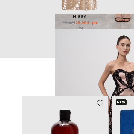
NISSA
43 274
25 954 грн
S/M
NEW