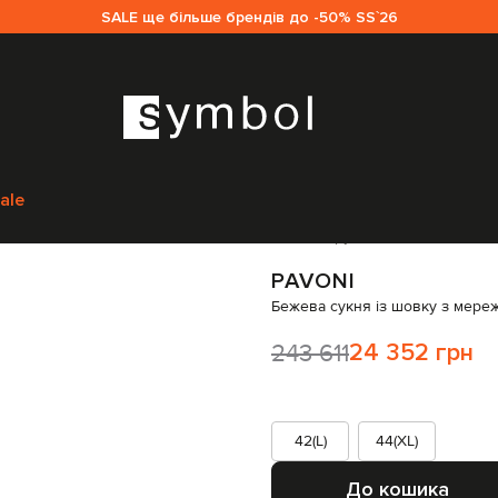
SALE ще більше брендів до -50% SS`26
Pavoni
Одяг
Сукні
Вечірні сукні
Pavoni Бежева сукня із шовку з мер
ale
Код товару:
72623
PAVONI
Бежева сукня із шовку з мере
243 611
24 352 грн
42(L)
44(XL)
До кошика