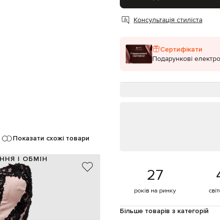
Консультація стиліста
Сертифікати
Подарункові електро
Показати схожі товари
ННЯ І ОБМІН
27
100% шовк
США
років на ринку
сві
бежевий, чорний
мереживо, бісер, склярус
Більше товарів з категорій
гачок, потаємна блискавка