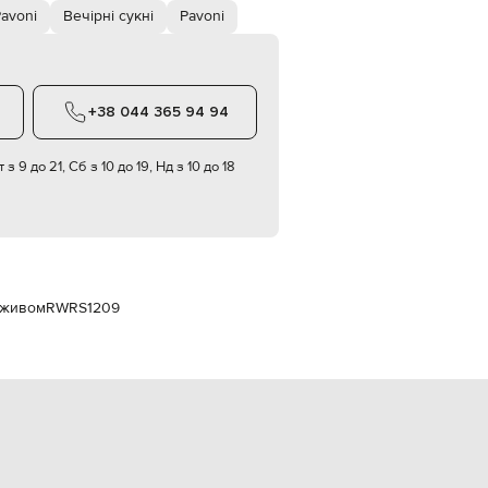
Italy
Pavoni
Вечірні сукні
Pavoni
€
EUR
Latvia
€
+38 044 365 94 94
EUR
Lithuania
€
 з 9 до 21, Сб з 10 до 19, Нд з 10 до 18
EUR
Luxembourg
€
EUR
Netherlands
€
еживом
RWRS1209
PLN
Poland
zł
EUR
Portugal
€
EUR
Romania
€