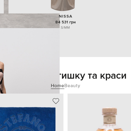
NISSA
84 531 грн
S/M
M
Додайте затишку та краси
Home
Beauty