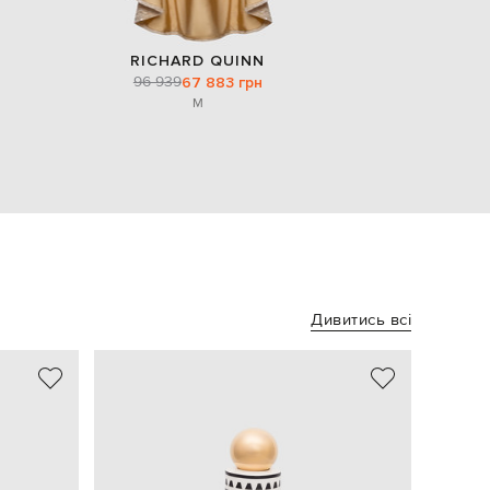
RICHARD QUINN
96 939
67 883 грн
M
Дивитись всі