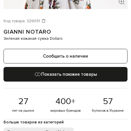
ИЩЕТЕ НОВЫЙ ОБРАЗ?
Давайте подберем что-то еще
Код товара:
329051
GIANNI NOTARO
Похожие товары
Зеленая кожаная сумка Dollaro
Сообщить о наличии
Показать похожие товары
27
400
+
57
лет на рынке
мировых брендов
бутиков в Украине
Больше товаров из категорий