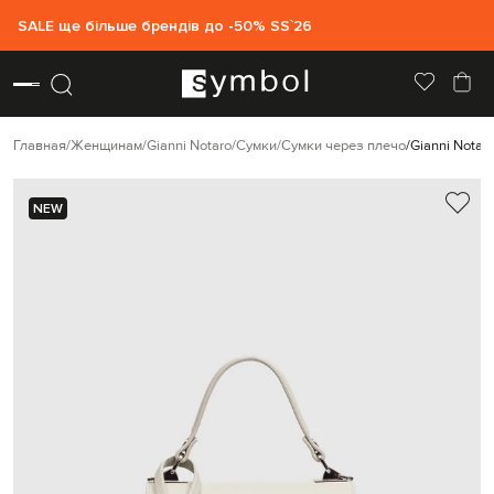
SALE ще більше брендів до -50% SS`26
Главная
Женщинам
Gianni Notaro
Сумки
Сумки через плечо
Gianni Notar
NEW