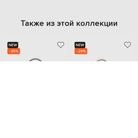
Также из этой коллекции
NEW
NEW
- 30%
- 29%
GIANNI NOTARO
GIANNI NOTARO
13 029
12 823
9 100 грн
8 997 грн
one size
one size