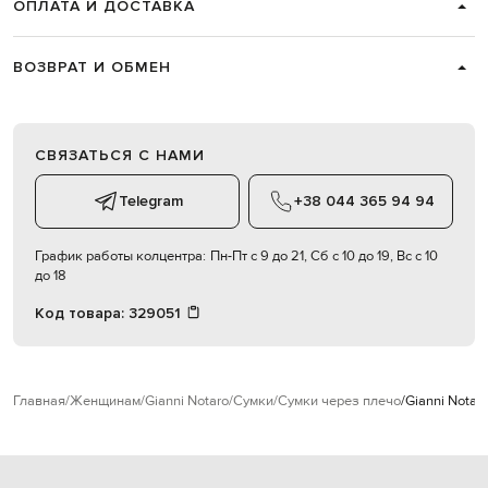
ОПЛАТА И ДОСТАВКА
ВОЗВРАТ И ОБМЕН
СВЯЗАТЬСЯ С НАМИ
Telegram
+38 044 365 94 94
График работы колцентра:
Пн-Пт с 9 до 21, Сб с 10 до 19, Вс с 10
до 18
Код товара:
329051
Главная
Женщинам
Gianni Notaro
Сумки
Сумки через плечо
Gianni Notar