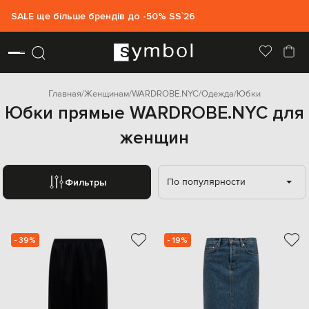
SALE ще більше брендів до -50% SS`26
Главная
Женщинам
WARDROBE.NYC
Одежда
Юбки
Юбки прямые WARDROBE.NYC для
женщин
По популярности
Фильтры
- 39%
- 19%