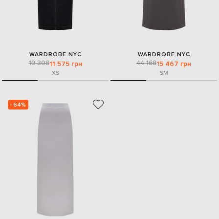
WARDROBE.NYC
WARDROBE.NYC
19 308
44 168
11 575 грн
15 467 грн
XS
S
M
- 64%