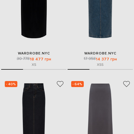
WARDROBE.NYC
WARDROBE.NYC
30 778
17 958
18 477 грн
14 377 грн
XS
XS
S
- 40%
- 64%