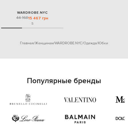
WARDROBE.NYC
44 168
15 467 грн
S
Главная
Женщинам
WARDROBE.NYC
Одежда
Юбки
Популярные бренды