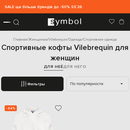
SALE ще більше брендів до -50% SS`26
Главная
Женщинам
Vilebrequin
Одежда
Спортивная одежда
Спортивные кофты Vilebrequin для
женщин
ДЛЯ НЕЁ
ДЛЯ НЕГО
По популярности
Фильтры
- 64%