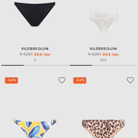
VILEBREQUIN
VILEBREQUIN
5 528
5 528
1 964 грн
1 964 грн
S
XS
S
- 64%
- 64%