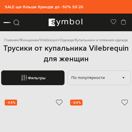
SALE ще більше брендів до -50% SS`26
Главная
Женщинам
Vilebrequin
Одежда
Купальники и пляжная одежда
Трусики от купальника Vilebrequin
для женщин
По популярности
Фильтры
- 64%
- 64%