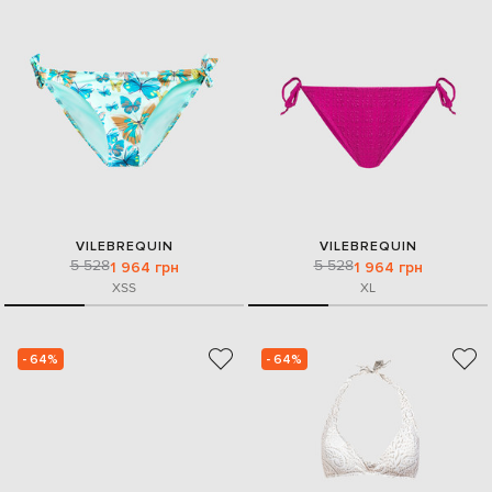
VILEBREQUIN
VILEBREQUIN
5 528
5 528
1 964 грн
1 964 грн
XS
S
XL
- 64%
- 64%