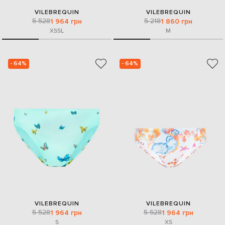
VILEBREQUIN
VILEBREQUIN
5 528
5 218
1 964 грн
1 860 грн
XS
S
L
M
- 64%
- 64%
VILEBREQUIN
VILEBREQUIN
5 528
5 528
1 964 грн
1 964 грн
S
XS