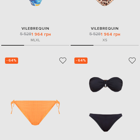
VILEBREQUIN
VILEBREQUIN
5 528
5 528
1 964 грн
1 964 грн
M
L
XL
XS
- 64%
- 64%