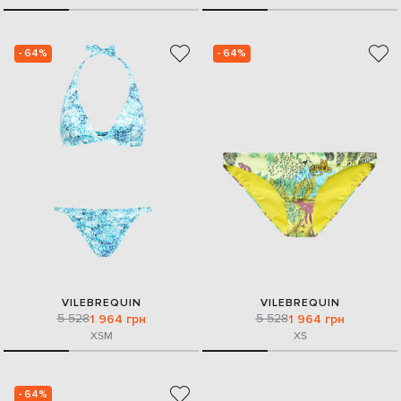
- 64%
- 64%
VILEBREQUIN
VILEBREQUIN
5 528
5 528
1 964 грн
1 964 грн
XS
M
XS
- 64%