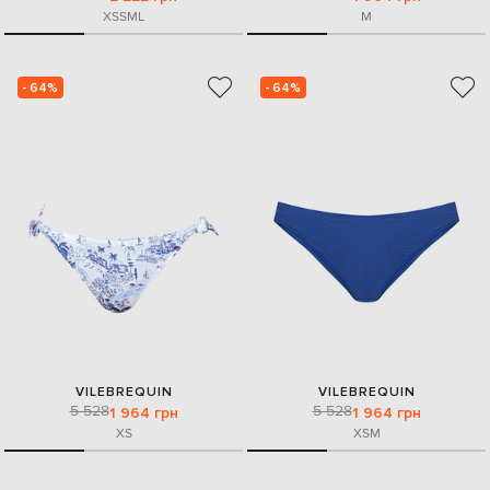
XS
S
M
L
M
- 64%
- 64%
VILEBREQUIN
VILEBREQUIN
5 528
5 528
1 964 грн
1 964 грн
XS
XS
M