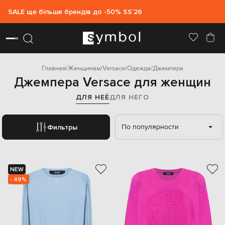
SALE ще більше брендів до -50% SS`26
Главная
Женщинам
Versace
Одежда
Джемпера
Джемпера Versace для женщин
ДЛЯ НЕЁ
ДЛЯ НЕГО
По популярности
Фильтры
NEW
- 49%