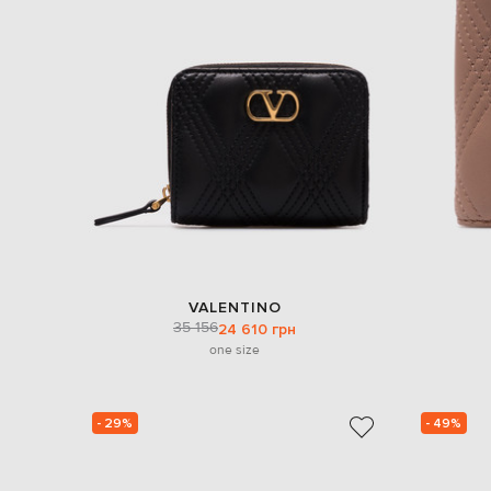
VALENTINO
35 156
24 610 грн
one size
- 29%
- 49%