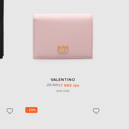
EUR
Slovakia
€
EUR
Slovenia
€
EUR
Spain
€
EUR
Sweden
€
UAH
Ukraine
VALENTINO
₴
25 541
17 889 грн
one size
EUR
Other
€
- 29%