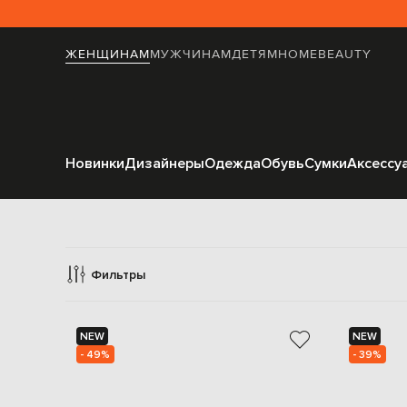
ЖЕНЩИНАМ
МУЖЧИНАМ
ДЕТЯМ
HOME
BEAUTY
Новинки
Дизайнеры
Одежда
Обувь
Сумки
Аксессу
П
Фильтры
NEW
NEW
- 49%
- 39%