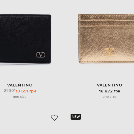
VALENTINO
VALENTINO
21 301
10 651 грн
18 872 грн
one size
one size
NEW