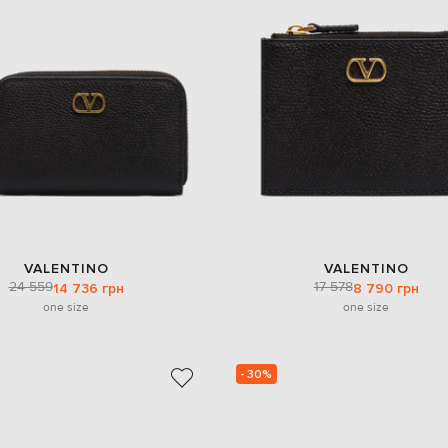
VALENTINO
VALENTINO
24 559
17 578
14 736 грн
8 790 грн
one size
one size
- 30%