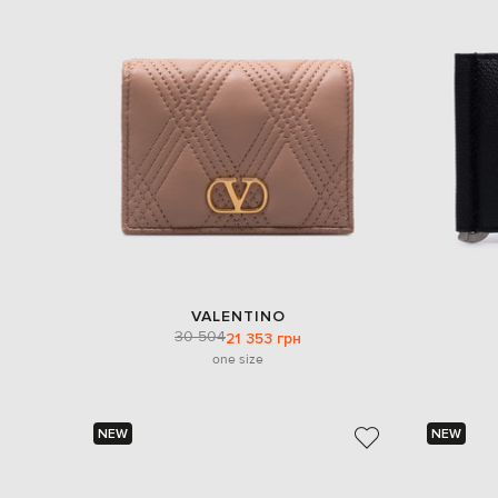
VALENTINO
30 504
21 353 грн
one size
NEW
NEW