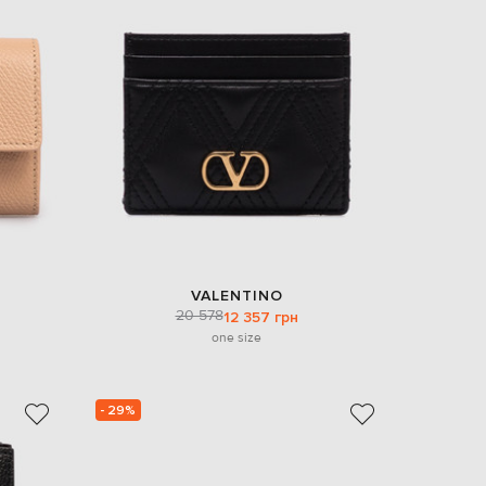
Italy
€
EUR
Latvia
€
EUR
Lithuania
€
EUR
Luxembourg
€
EUR
Netherlands
€
VALENTINO
20 578
PLN
12 357 грн
Poland
one size
zł
EUR
Portugal
€
- 29%
EUR
Romania
€