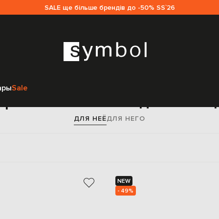
SALE ще більше брендів до -50% SS`26
Главная
Женщинам
Valentino
Аксессуары
Портмоне
ары
Sale
ортмоне Valentino для женщ
ДЛЯ НЕЁ
ДЛЯ НЕГО
NEW
- 49%