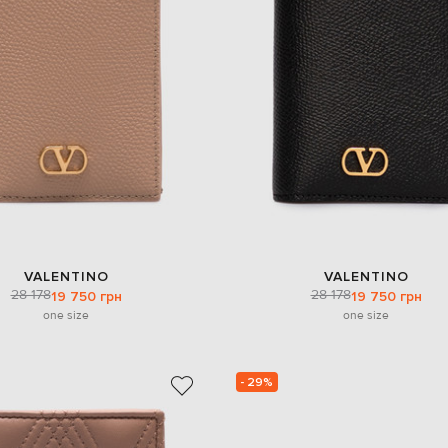
VALENTINO
VALENTINO
28 178
28 178
19 750 грн
19 750 грн
one size
one size
- 29%