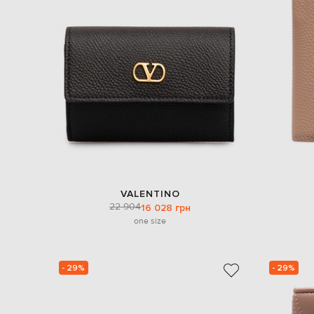
VALENTINO
22 904
16 028 грн
one size
- 29%
- 29%