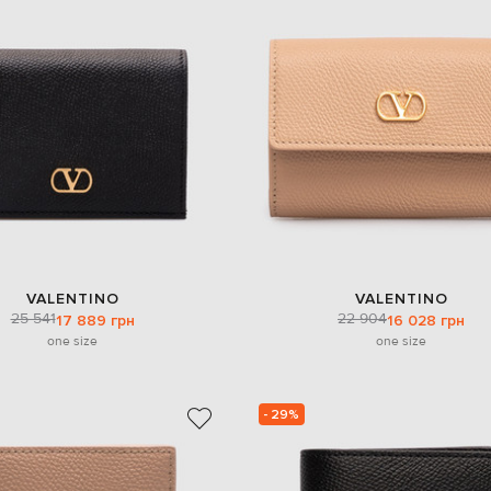
VALENTINO
VALENTINO
25 541
22 904
17 889 грн
16 028 грн
one size
one size
- 29%