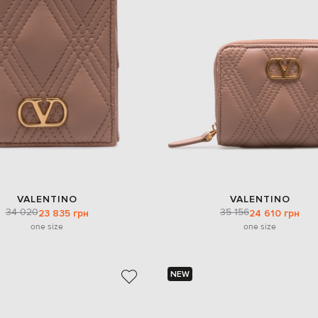
VALENTINO
VALENTINO
34 020
35 156
23 835 грн
24 610 грн
one size
one size
NEW