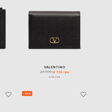
EUR
Denmark
€
EUR
Estonia
€
EUR
Finland
€
EUR
France
€
EUR
VALENTINO
Germany
24 559
14 736 грн
€
one size
EUR
Greece
€
- 39%
EUR
Hungary
€
EUR