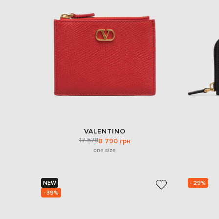
VALENTINO
17 578
8 790 грн
one size
NEW
- 29%
- 39%