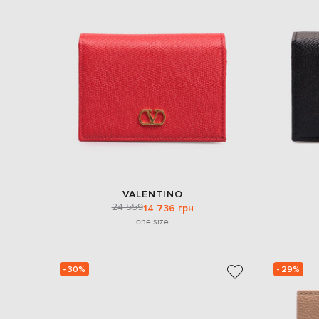
VALENTINO
24 559
14 736 грн
one size
- 30%
- 29%