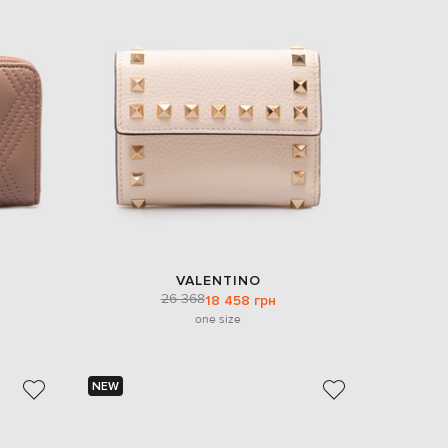
VALENTINO
26 368
18 458 грн
one size
NEW