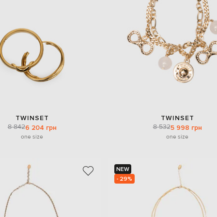
TWINSET
TWINSET
8 842
8 532
6 204 грн
5 998 грн
one size
one size
NEW
- 29%