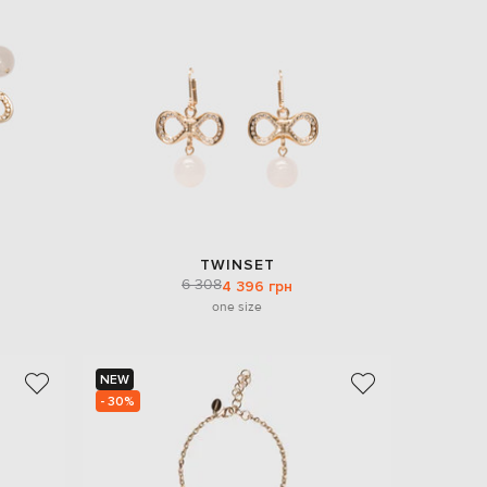
EUR
Denmark
€
EUR
Estonia
€
EUR
Finland
€
EUR
France
€
TWINSET
6 308
4 396 грн
EUR
Germany
one size
€
EUR
Greece
€
NEW
- 30%
EUR
Hungary
€
EUR