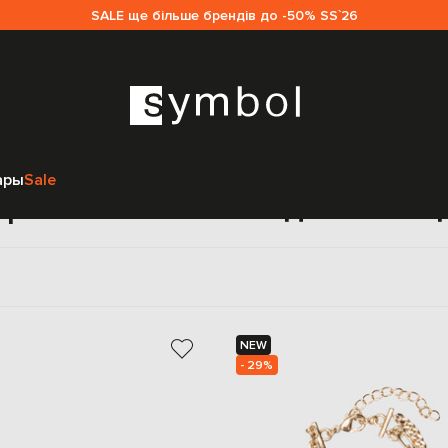
SALE ще більше брендів до -50% SS`26
Главная
Женщинам
Twinset
Аксессуары
Украшения
ары
Sale
крашения Twinset для женщ
NEW
- 29%