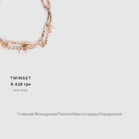
TWINSET
8 428 грн
one size
Главная
Женщинам
Twinset
Аксессуары
Украшения