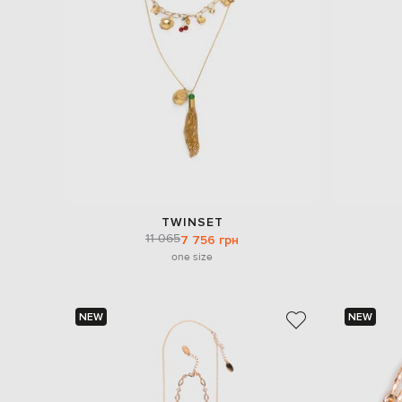
TWINSET
11 065
7 756 грн
one size
NEW
NEW