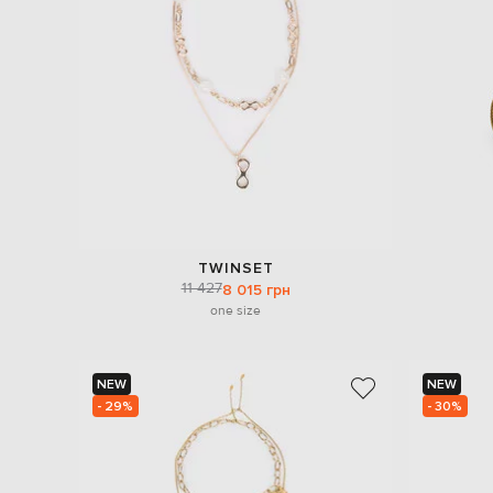
TWINSET
11 427
8 015 грн
one size
NEW
NEW
- 29%
- 30%