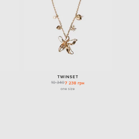
Italy
€
EUR
Latvia
€
EUR
Lithuania
€
EUR
Luxembourg
€
EUR
Netherlands
TWINSET
€
10 340
7 238 грн
one size
PLN
Poland
zł
EUR
Portugal
€
EUR
Romania
€