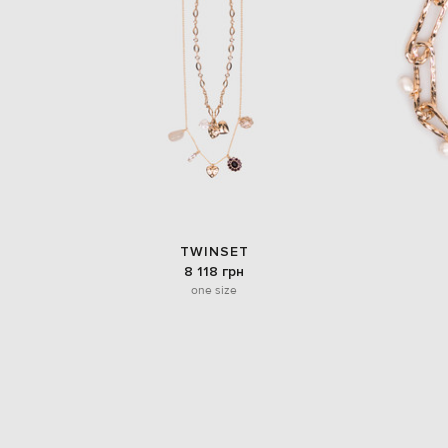
TWINSET
8 118 грн
one size