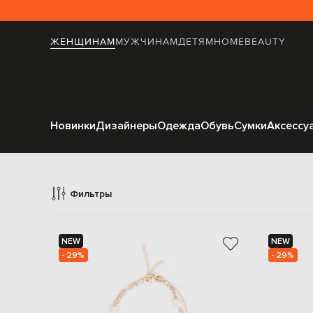
ЖЕНЩИНАМ
МУЖЧИНАМ
ДЕТЯМ
HOME
BEAUTY
Новинки
Дизайнеры
Одежда
Обувь
Сумки
Аксессу
У
Фильтры
NEW
NEW
- 29%
- 29%