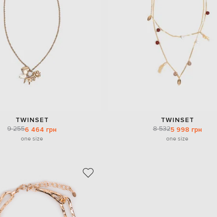
TWINSET
TWINSET
9 255
8 532
6 464 грн
5 998 грн
one size
one size