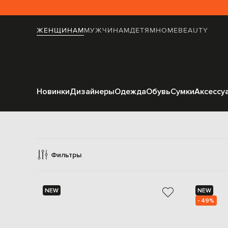
ЖЕНЩИНАМ
МУЖЧИНАМ
ДЕТЯМ
HOME
BEAUTY
Новинки
Дизайнеры
Одежда
Обувь
Сумки
Аксессу
Ак
Фильтры
NEW
NEW
- 49%