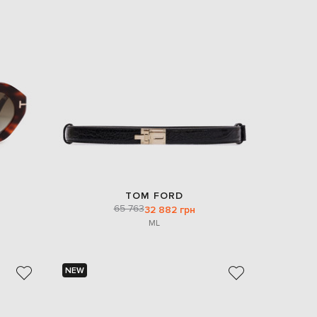
Italy
€
EUR
Latvia
€
EUR
Lithuania
€
EUR
Luxembourg
€
EUR
Netherlands
€
TOM FORD
PLN
65 763
32 882 грн
Poland
zł
M
L
EUR
Portugal
€
NEW
EUR
Romania
€