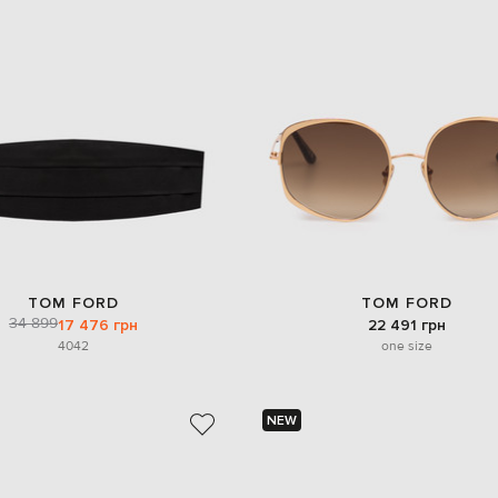
TOM FORD
TOM FORD
34 899
17 476 грн
22 491 грн
40
42
one size
NEW