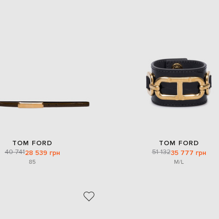
TOM FORD
TOM FORD
40 741
51 132
28 539 грн
35 777 грн
85
M/L