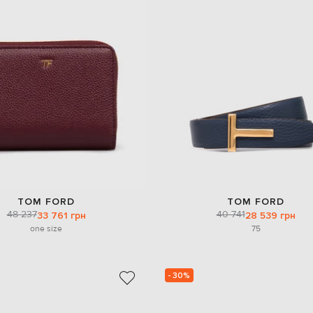
TOM FORD
TOM FORD
48 237
40 741
33 761 грн
28 539 грн
one size
75
- 30%