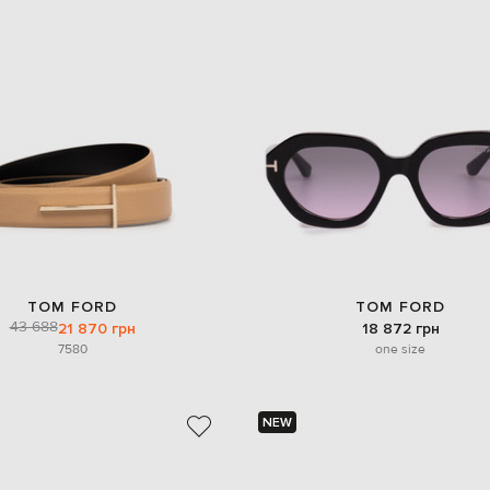
TOM FORD
TOM FORD
43 688
21 870 грн
18 872 грн
75
80
one size
NEW