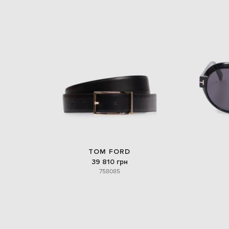
TOM FORD
39 810 грн
75
80
85