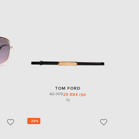
TOM FORD
42 705
29 884 грн
75
- 29%