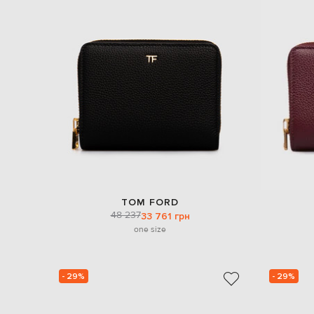
TOM FORD
48 237
33 761 грн
one size
- 29%
- 29%