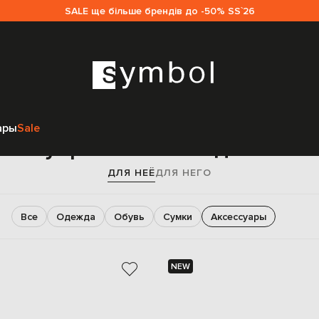
SALE ще більше брендів до -50% SS`26
Главная
Женщинам
Tom Ford
Аксессуары
ары
Sale
сессуары Tom Ford для жен
ДЛЯ НЕЁ
ДЛЯ НЕГО
Все
Одежда
Обувь
Сумки
Аксессуары
NEW