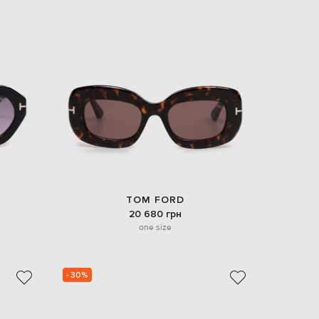
EUR
Slovakia
€
EUR
Slovenia
€
EUR
Spain
€
EUR
Sweden
€
UAH
Ukraine
₴
TOM FORD
20 680 грн
EUR
one size
Other
€
- 30%