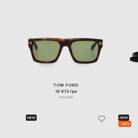
TOM FORD
18 872 грн
one size
NEW
NEW
- 49%