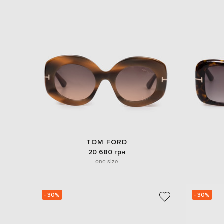
TOM FORD
20 680 грн
one size
- 30%
- 30%