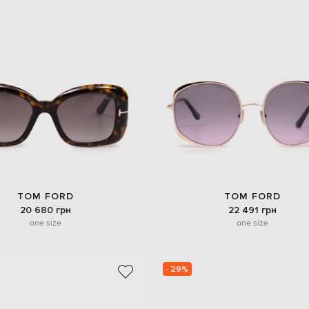
TOM FORD
TOM FORD
20 680 грн
22 491 грн
one size
one size
- 29%