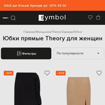
SALE ще більше брендів до -50% SS`26
Главная
Женщинам
Theory
Одежда
Юбки
Юбки прямые Theory для женщин
По популярности
Фильтры
- 39%
- 40%