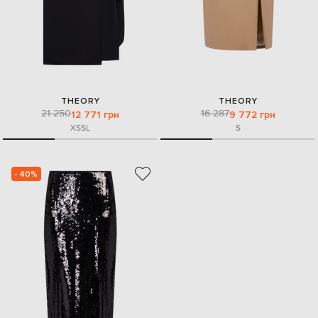
THEORY
THEORY
21 250
16 287
12 771 грн
9 772 грн
XS
S
L
S
- 40%