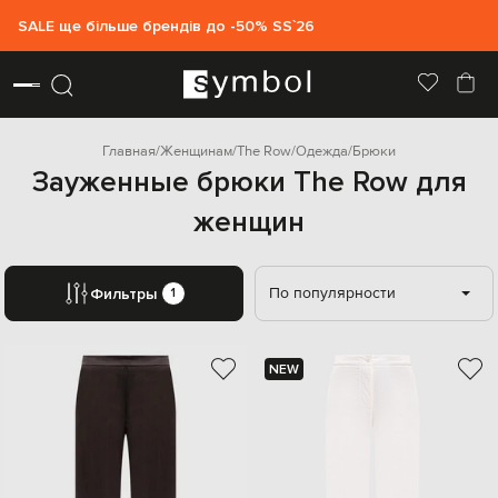
SALE ще більше брендів до -50% SS`26
Главная
Женщинам
The Row
Одежда
Брюки
Зауженные брюки The Row для
женщин
По популярности
Фильтры
1
NEW