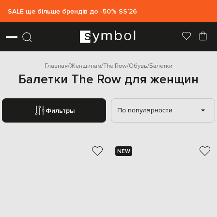
SALE ще більше брендів до -50% SS`26
Главная
Женщинам
The Row
Обувь
Балетки
Балетки The Row для женщин
По популярности
Фильтры
NEW