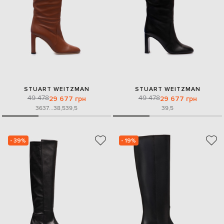
STUART WEITZMAN
STUART WEITZMAN
49 478
49 478
29 677 грн
29 677 грн
36
37
...
38,5
39,5
39,5
- 39%
- 19%