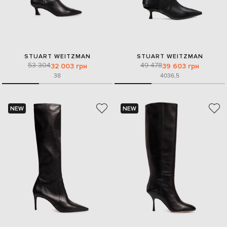
STUART WEITZMAN
STUART WEITZMAN
53 304
49 478
32 003 грн
39 603 грн
38
40
36,5
NEW
NEW