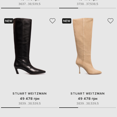
36
37
...
38,5
39,5
37
38
...
37,5
38,5
NEW
NEW
STUART WEITZMAN
STUART WEITZMAN
49 478 грн
49 478 грн
38
39
...
38,5
39,5
38
39
...
38,5
39,5