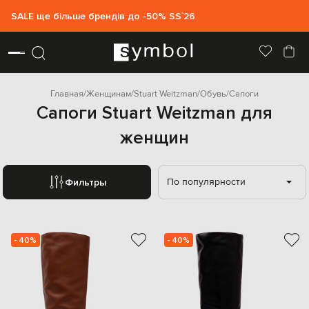
SALE ще більше брендів до -50% SS`26
Главная
Женщинам
Stuart Weitzman
Обувь
Сапоги
Сапоги Stuart Weitzman для
женщин
По популярности
Фильтры
- 40%
- 40%